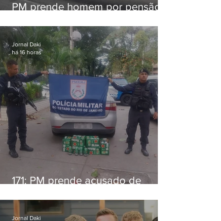
PM prende homem por pensão
alimentícia em Niterói
Jornal Daki
há 16 horas
171: PM prende acusado de
estelionato em restaurante de
Niterói
Jornal Daki