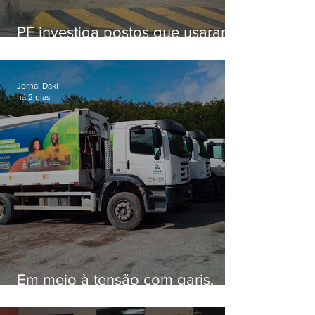
PF investiga postos que usaram
licença falsa com assinatura de
secretário morto em 2020
Jornal Daki
há 2 dias
Em meio à tensão com garis,
Força Ambiental fez aditivo de
26,9% com prefeitura e contrato