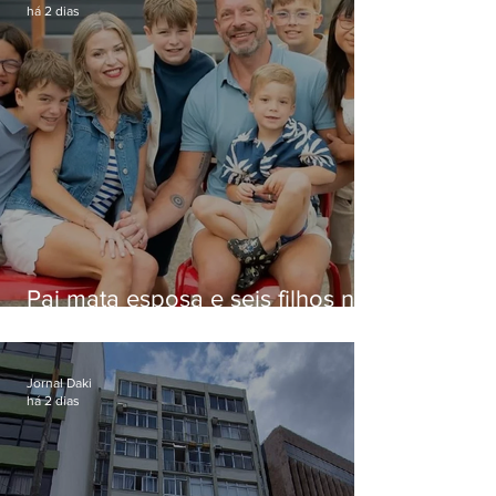
há 2 dias
Pai mata esposa e seis filhos nos
EUA e não terá funeral
Jornal Daki
há 2 dias