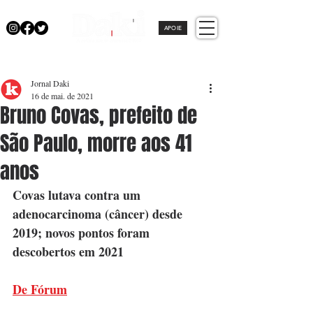
APOIE
Jornal Daki
16 de mai. de 2021
Bruno Covas, prefeito de
São Paulo, morre aos 41
anos
Covas lutava contra um 
adenocarcinoma (câncer) desde 
2019; novos pontos foram 
descobertos em 2021
De Fórum