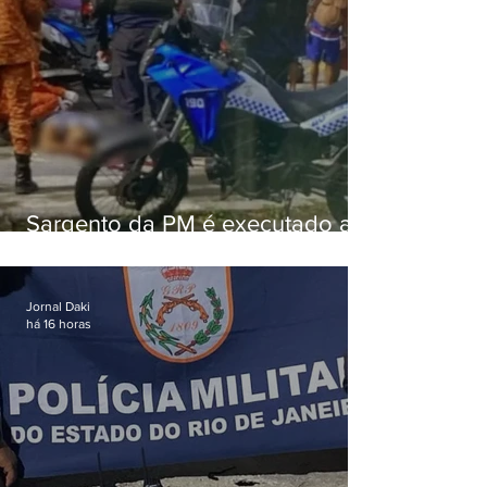
Sargento da PM é executado a
tiros enquanto estava de folga
em Vaz Lobo
Jornal Daki
há 16 horas