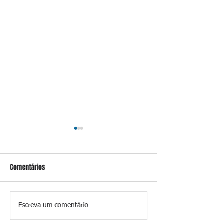
Comentários
Caixa leva a leilão
Marco Simões é 
Escreva um comentário