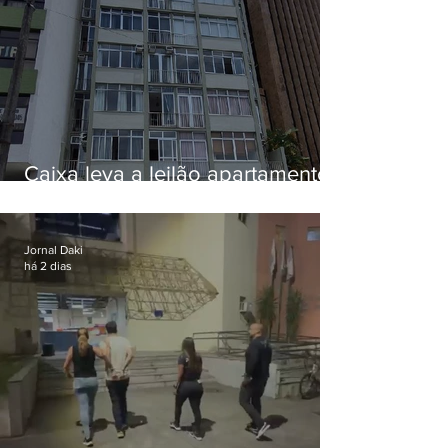
Caixa leva a leilão apartamento
de Eduardo Bolsonaro em
Botafogo
Jornal Daki
há 2 dias