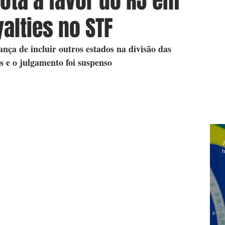
ota a favor do RJ em
alties no STF
nça de incluir outros estados na divisão das 
as e o julgamento foi suspenso
J
h