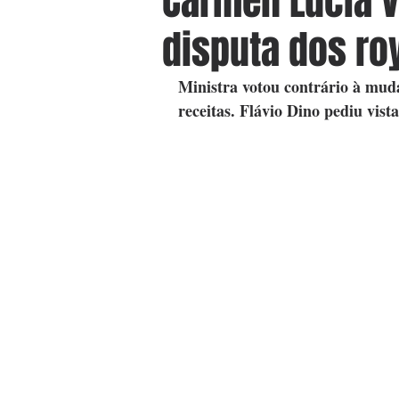
Cármen Lúcia v
disputa dos roy
Ministra votou contrário à muda
receitas. Flávio Dino pediu vist