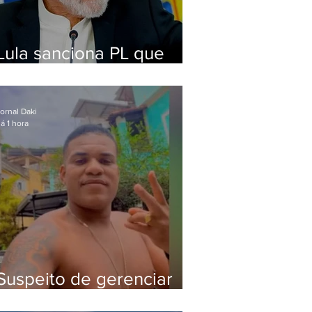
Lula sanciona PL que
amplia pena para crimes
digitais contra crianças
ornal Daki
á 1 hora
Suspeito de gerenciar
tráfico na Lapa é preso