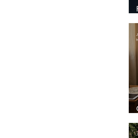
J
h
J