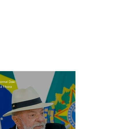
ornal Daki
á 1 hora