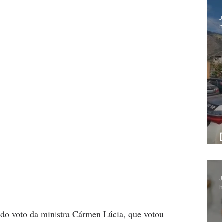
J
h
J
h
a do voto da ministra Cármen Lúcia, que votou 