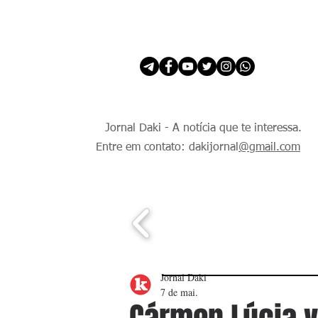
INÍCIO
É Daki. E de todo Mundo.
Jornal Daki - A notícia que te interessa.
Entre em contato: dakijornal
@gmail.com
Jornal Daki
7 de mai.