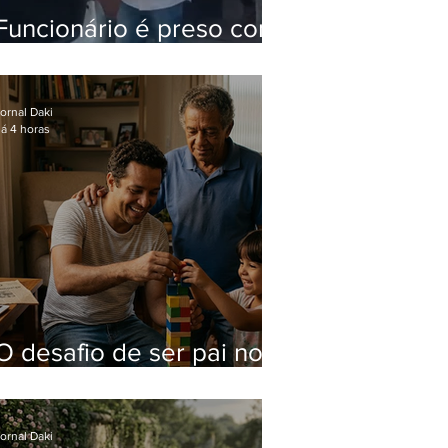
Funcionário é preso com
computadores furtados
do Hospital do Andaraí
ornal Daki
á 4 horas
O desafio de ser pai no
mundo atual
ornal Daki