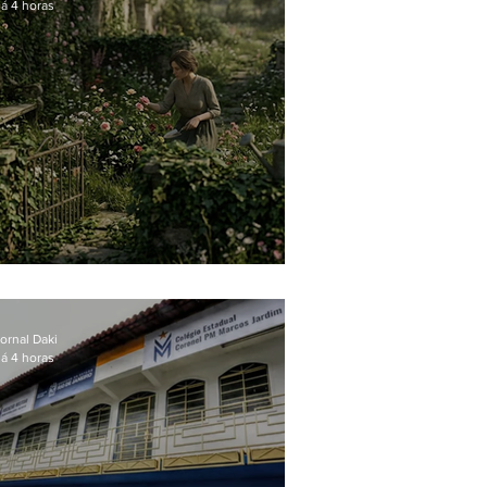
á 4 horas
O jardim que ninguém vê
ornal Daki
á 4 horas