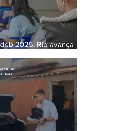
Ideb 2025: Rio avança
nos anos iniciais e fica
acima da média nacional
ornal Daki
á 1 hora