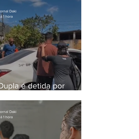
após meses foragido
ornal Daki
á 1 hora
Dupla é detida por
comércio ilegal de
animais silvestres em
Bangu
ornal Daki
á 1 hora