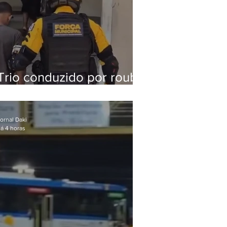
Trio conduzido por roubo
de celular no Méier
acumula 37 passagens
ornal Daki
á 4 horas