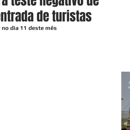
rá teste negativo de
ntrada de turistas
 no dia 11 deste mês
J
h