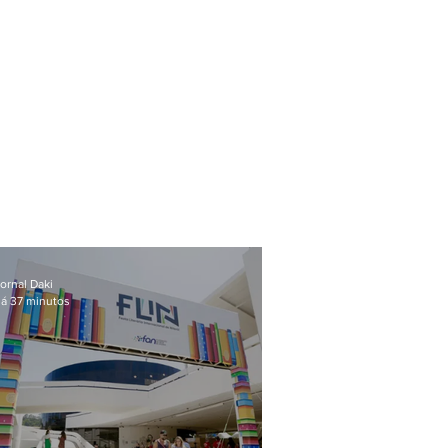
ornal Daki
á 37 minutos