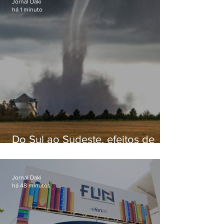
Jornal Daki
há 1 minuto
Do Sul ao Sudeste, efeitos de
ciclone-bomba causam
apreensão na população
Jornal Daki
há 48 minutos