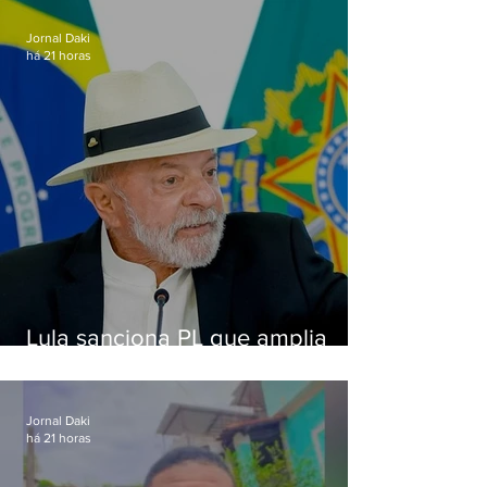
Alcântara
Jornal Daki
há 21 horas
Lula sanciona PL que amplia
pena para crimes digitais contra
crianças
Jornal Daki
há 21 horas