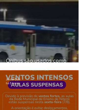
Ônibus são usados como
barricadas durante operação na
Gardênia Azul
Jornal Daki
há 5 horas