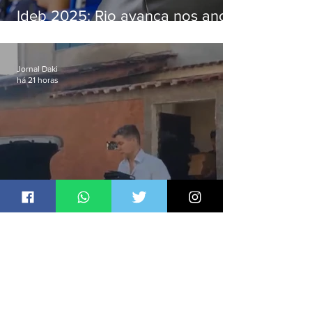
Ideb 2025: Rio avança nos anos
iniciais e fica acima da média
nacional
Jornal Daki
há 21 horas
Funcionário é preso com
computadores furtados do
Hospital do Andaraí