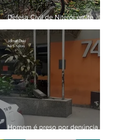
Defesa Civil de Niterói emite
aviso de ventos fortes para esta
sexta-feira (07)
Jornal Daki
há 5 horas
Homem é preso por denúncia
de importunação sexual em