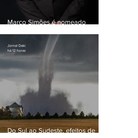
Marco Simões é nomeado
secretário de Estado de Governo
Jornal Daki
há 12 horas
Do Sul ao Sudeste, efeitos de
ciclone-bomba causam