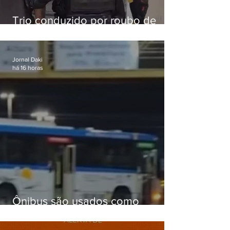
Trio conduzido por roubo de
celular no Méier acumula 37
passagens
Jornal Daki
há 16 horas
Ônibus são usados como
barricadas durante operação na
Gardênia Azul