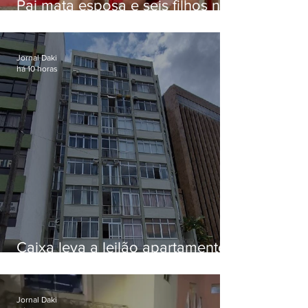
Pai mata esposa e seis filhos nos
EUA e não terá funeral
Jornal Daki
há 10 horas
Caixa leva a leilão apartamento
de Eduardo Bolsonaro em
Botafogo
Jornal Daki