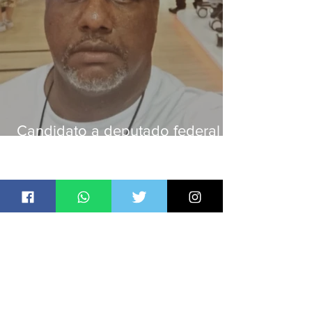
Candidato a deputado federal é
baleado e morre na Baixada