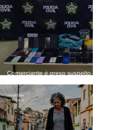
Comerciante é preso suspeito de
manter celulares roubados em
loja
Jornal Daki
há 10 horas