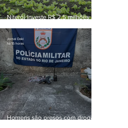
Niterói investe R$ 2,5 milhões
em alimentos da agricultura
familiar para merenda escolar
Jornal Daki
há 15 horas
Homens são presos com drogas
e arma de fogo no Brejal