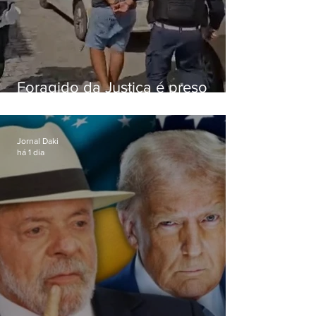
Foragido da Justiça é preso
durante abordagem da PM na
RJ-106, em Maricá
Jornal Daki
há 1 dia