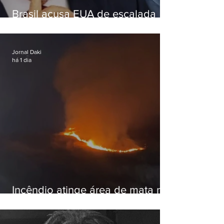
Brasil acusa EUA de escalada
hostil após revogar visto de
embaixadora
Jornal Daki
há 1 dia
Incêndio atinge área de mata na
Serra do Vulcão, em Nova
Iguaçu