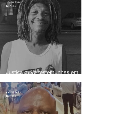
Jornal Daki
há 1 dia
Justiça ouve testemunhas em
caso de homem morto por
dívida de R$ 25
Jornal Daki
há 1 dia