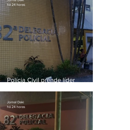
há 24 horas
Polícia Civil prende líder
religioso que abusava
sexualmente de fiéis por mais de
uma década
Jornal Daki
há 24 horas