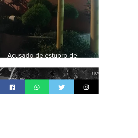
Acusado de estupro de
vulnerável é preso em Maricá
Jornal Daki
há 24 horas