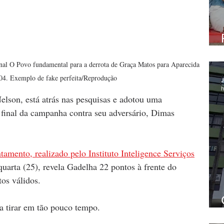
nal O Povo fundamental para a derrota de Graça Matos para Aparecida 
04. Exemplo de fake perfeita/Reprodução 
J
h
lson, está atrás nas pesquisas e adotou uma 
a final da campanha contra seu adversário, Dimas 
tamento, realizado pelo Instituto Inteligence Serviços
quarta (25), revela Gadelha 22 pontos à frente do 
os válidos. 
a tirar em tão pouco tempo.