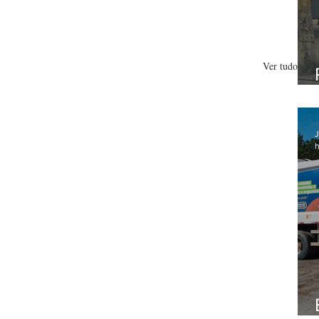
Ver tudo
J
h