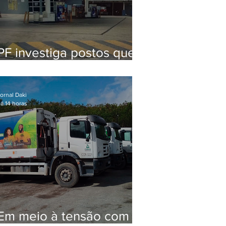
PF investiga postos que
usaram licença falsa com
assinatura de secretário
morto em 2020
ornal Daki
á 14 horas
Em meio à tensão com