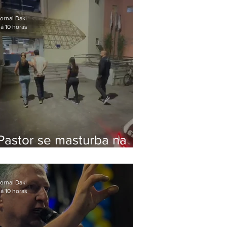
Bolsonaro em Botafogo
ornal Daki
á 10 horas
Pastor se masturba na
frente de criança e é
preso na Zona Oeste
ornal Daki
á 10 horas