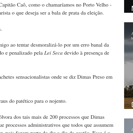
Capitão Caô, como o chamaríamos no Porto Velho - 
rista o que deseja ser a bala de prata da eleição. 
. 
J
h
migo ao tentar desmoralizá-lo por um erro banal da 
do e penalizado pela 
Lei Seca
 devido à presença de 
.
hetes sensacionalistas onde se diz Dimas Preso em 
aus do patético para o nojento.
pólvora dos tais mais de 200 processos que Dimas 
ue processos administrativos que todos que assumem 
J
er, pois fazem parte do dia a dia da gestão. Esse é o 