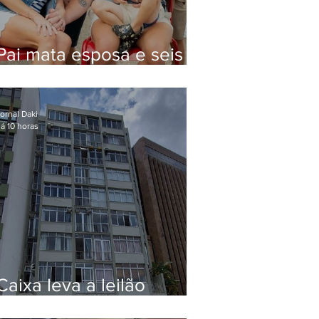
Pai mata esposa e seis
filhos nos EUA e não terá
funeral
ornal Daki
á 10 horas
Caixa leva a leilão
apartamento de Eduardo