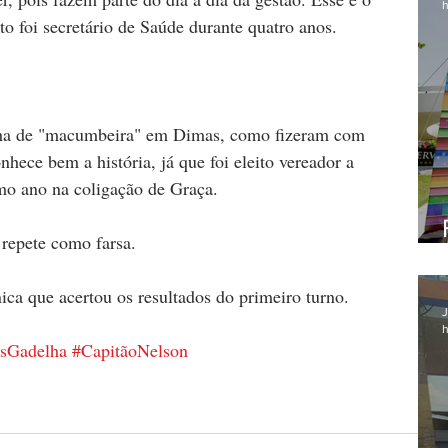
h
to foi secretário de Saúde durante quatro anos.
echa de "macumbeira" em Dimas, como fizeram com 
ece bem a história, já que foi eleito vereador a 
o ano na coligação de Graça. 
repete como farsa. 
nica que acertou os resultados do primeiro turno.
J
h
sGadelha
#CapitãoNelson