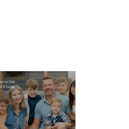
ornal Daki
á 9 horas