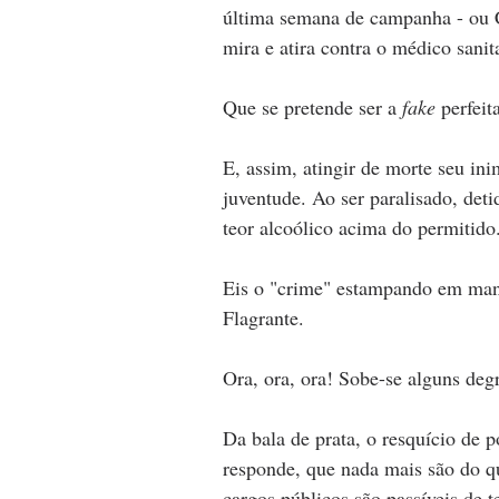
última semana de campanha - ou 
mira e atira contra o médico sanita
Que se pretende ser a 
fake 
perfeita
E, assim, atingir de morte seu ini
juventude. Ao ser paralisado, deti
teor alcoólico acima do permitido
Eis o "crime" estampando em manc
Flagrante. 
Ora, ora, ora! Sobe-se alguns degr
Da bala de prata, o resquício de 
responde, que nada mais são do q
cargos públicos são passíveis de t