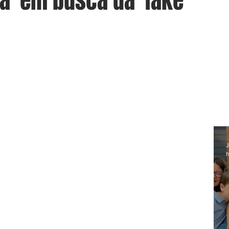
a' em busca da 'fake'
J
h