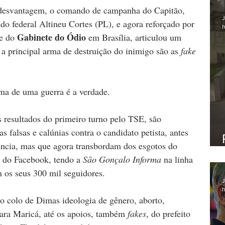
 desvantagem, o comando de campanha do Capitão, 
J
o federal Altineu Cortes (PL), e agora reforçado por 
h
Gabinete do Ódio
e do 
 em Brasília, articulou um 
 a principal arma de destruição do inimigo são as 
fake 
tima de uma guerra é a verdade.
 resultados do primeiro turno pelo TSE, são 
as falsas e calúnias contra o candidato petista, antes 
ência, mas que agora transbordam dos esgotos do 
do Facebook, tendo a 
São Gonçalo Informa 
na linha 
 os seus 300 mil seguidores.
J
h
no colo de Dimas ideologia de gênero, aborto, 
para Maricá, até os apoios, também 
fakes
, do prefeito 