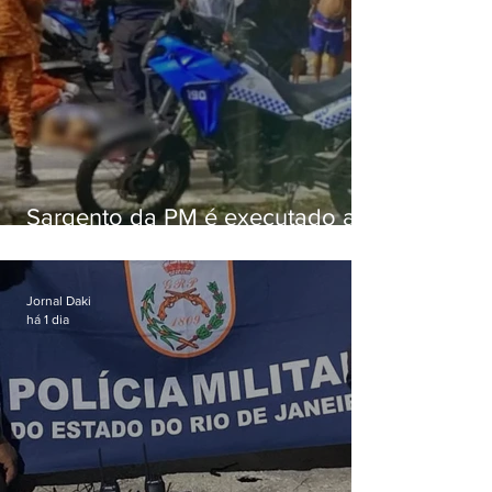
Sargento da PM é executado a
tiros enquanto estava de folga
em Vaz Lobo
Jornal Daki
há 1 dia