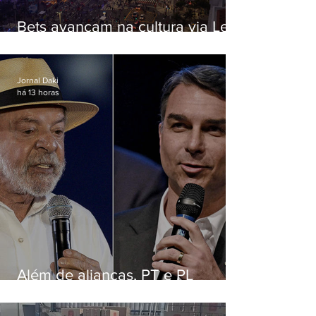
Bets avançam na cultura via Lei
Rouanet e criam dilema para
artistas
Jornal Daki
há 13 horas
Além de alianças, PT e PL
apostam em chapas puras para
ancorar disputa nacional nos