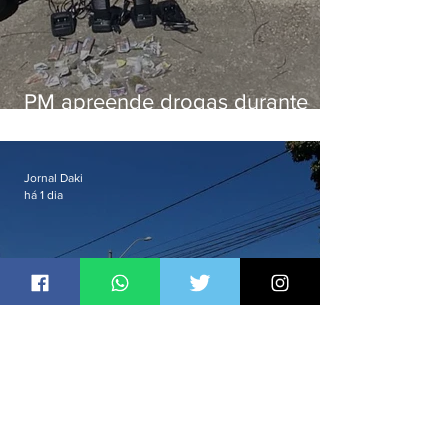
PM apreende drogas durante
patrulhamento em Maricá
Jornal Daki
há 1 dia