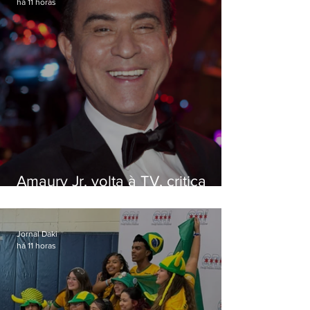
há 11 horas
Amaury Jr. volta à TV, critica
'jabá' e diz que as pessoas
viraram colunistas de si mesmas
Jornal Daki
há 11 horas