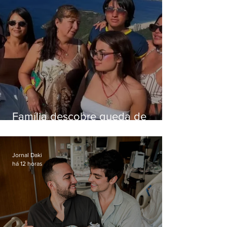
Família descobre queda de
helicóptero pela internet
enquanto aguardava segundo
voo
Jornal Daki
há 12 horas