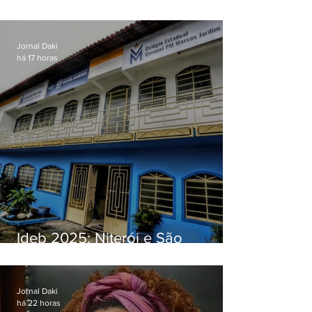
O jardim que ninguém vê
Jornal Daki
há 17 horas
Ideb 2025: Niterói e São
Gonçalo têm desempenhos
distintos no ensino médio; veja
Jornal Daki
há 22 horas