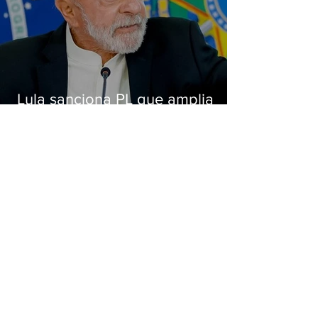
Lula sanciona PL que amplia
pena para crimes digitais contra
crianças