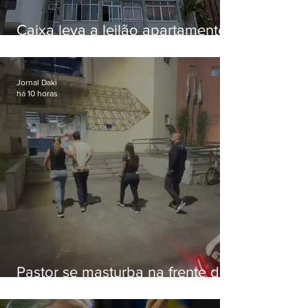
Caixa leva a leilão apartamento
de Eduardo Bolsonaro em
Botafogo
Jornal Daki
há 10 horas
Pastor se masturba na frente de
criança e é preso na Zona Oeste