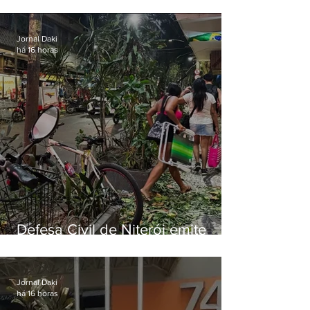
municipal por previsão de
ventos fortes nesta sexta (7)
Jornal Daki
há 16 horas
Defesa Civil de Niterói emite
aviso de ventos fortes para esta
sexta-feira (07)
Jornal Daki
há 16 horas