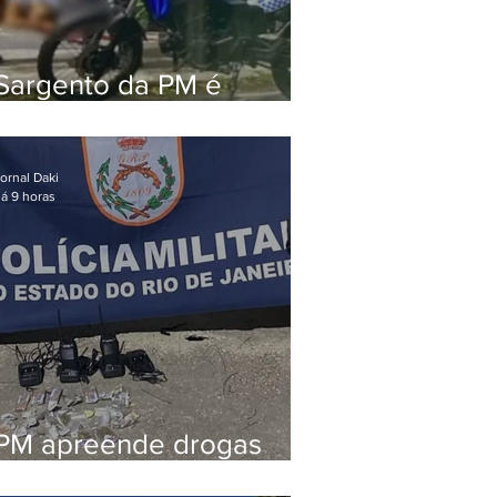
Sargento da PM é
executado a tiros
enquanto estava de
folga em Vaz Lobo
ornal Daki
á 9 horas
PM apreende drogas
durante patrulhamento