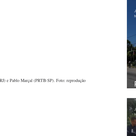
J
h
RJ) e Pablo Marçal (PRTB-SP). Foto: reprodução
J
h