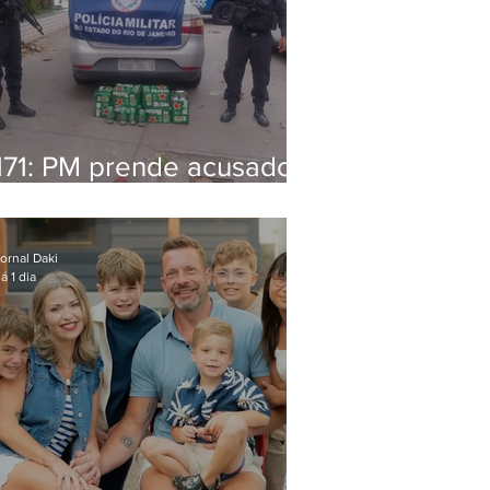
171: PM prende acusado
de estelionato em
restaurante de Niterói
ornal Daki
á 1 dia