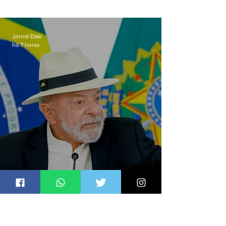
Jornal Daki
há 7 horas
Lula sanciona PL que amplia
pena para crimes digitais contra
crianças
Jornal Daki
há 7 horas