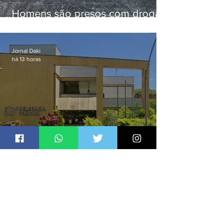
Homens são presos com drogas
e arma de fogo no Brejal
Jornal Daki
há 13 horas
Homem é preso por espancar
companheira até a morte após
tentar abusar sexualmente da