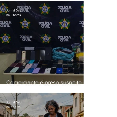
aposentados é preso
Jornal Daki
há 5 horas
Comerciante é preso suspeito de
manter celulares roubados em
loja
Jornal Daki
há 7 horas