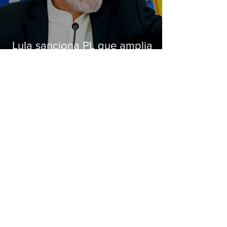
Lula sanciona PL que amplia
pena para crimes digitais contra
crianças