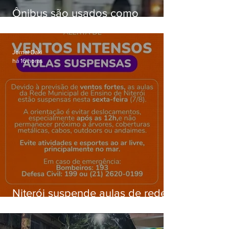
Ônibus são usados como
barricadas durante operação na
Gardênia Azul
Jornal Daki
há 16 horas
Niterói suspende aulas de rede
municipal por previsão de
ventos fortes nesta sexta (7)