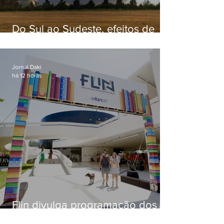
Do Sul ao Sudeste, efeitos de
ciclone-bomba causam
apreensão na população
Jornal Daki
há 12 horas
Flin divulga programação dos
dois primeiros dias; evento