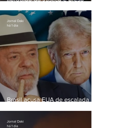
durante abordagem da PM na
RJ-106, em Maricá
Jornal Daki
há 1 dia
Brasil acusa EUA de escalada
hostil após revogar visto de
embaixadora
Jornal Daki
há 1 dia