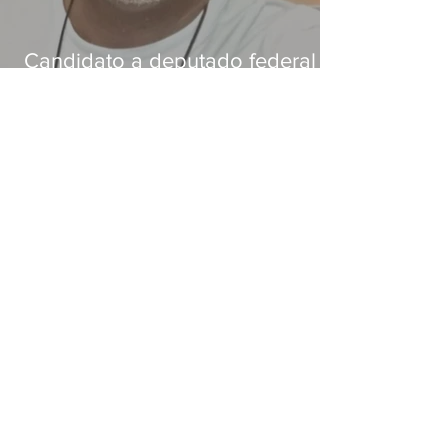
Candidato a deputado federal é
baleado e morre na Baixada