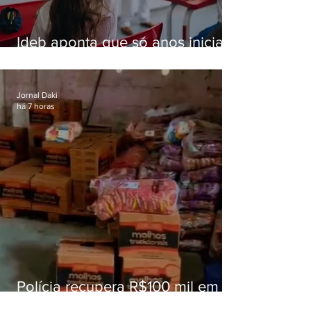
Ideb aponta que só anos iniciais
superam meta nacional da
educação
Jornal Daki
há 7 horas
Polícia recupera R$100 mil em
carga roubada na Baixada