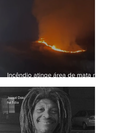
Incêndio atinge área de mata na
Serra do Vulcão, em Nova
Iguaçu
Jornal Daki
há 1 dia