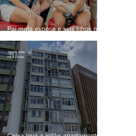
Pai mata esposa e seis filhos nos
EUA e não terá funeral
Jornal Daki
há 9 horas
Caixa leva a leilão apartamento