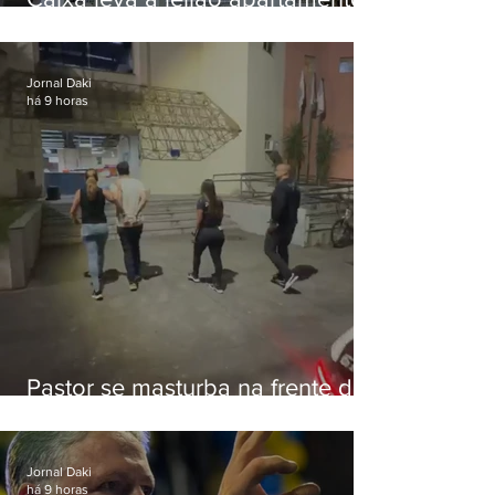
de Eduardo Bolsonaro em
Botafogo
Jornal Daki
há 9 horas
Pastor se masturba na frente de
criança e é preso na Zona Oeste
Jornal Daki
há 9 horas