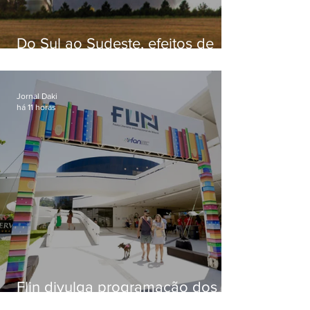
Do Sul ao Sudeste, efeitos de
ciclone-bomba causam
apreensão na população
Jornal Daki
há 11 horas
Flin divulga programação dos
dois primeiros dias; evento