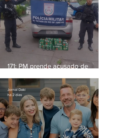
171: PM prende acusado de
estelionato em restaurante de
Niterói
Jornal Daki
há 2 dias