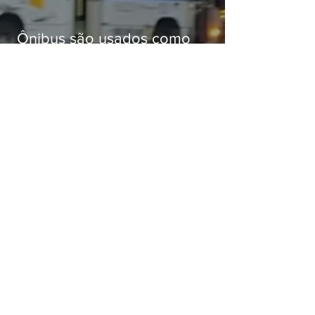
Ônibus são usados como
barricadas durante operação na
Gardênia Azul