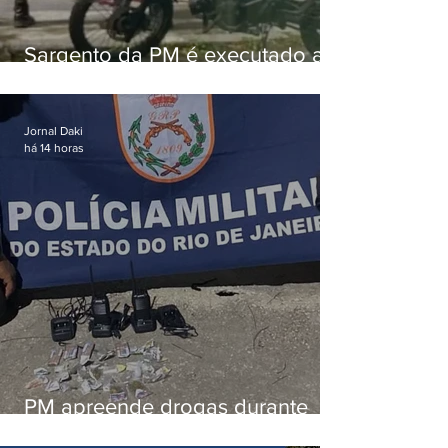
Sargento da PM é executado a
tiros enquanto estava de folga
em Vaz Lobo
Jornal Daki
há 14 horas
PM apreende drogas durante
patrulhamento em Maricá