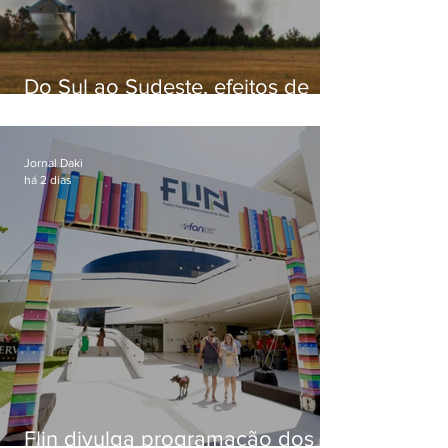
Do Sul ao Sudeste, efeitos de
ciclone-bomba causam
apreensão na população
Jornal Daki
há 2 dias
Flin divulga programação dos