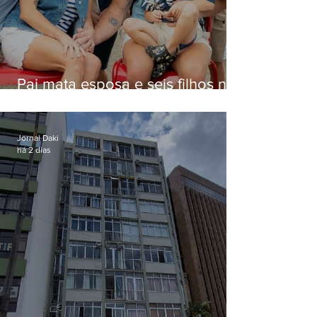
Pai mata esposa e seis filhos nos
EUA e não terá funeral
Jornal Daki
há 2 dias