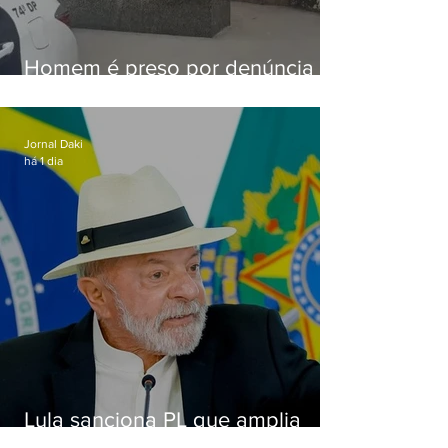
Homem é preso por denúncia
de importunação sexual em
Alcântara
Jornal Daki
há 1 dia
Lula sanciona PL que amplia
pena para crimes digitais contra