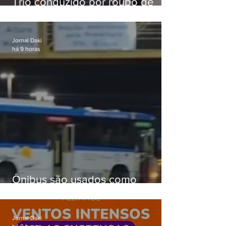
Trio conduzido por roubo de
celular no Méier acumula 37
passagens
Jornal Daki
há 9 horas
Ônibus são usados como
barricadas durante operação na
Gardênia Azul
Jornal Daki