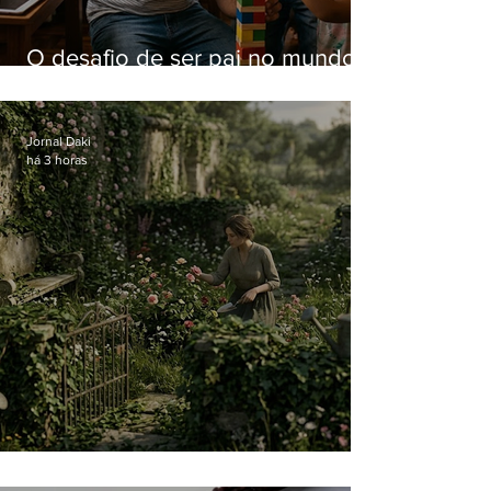
O desafio de ser pai no mundo
atual
Jornal Daki
há 3 horas
O jardim que ninguém vê