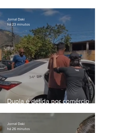
Lapa é preso após meses
foragido
Jornal Daki
há 23 minutos
Dupla é detida por comércio
ilegal de animais silvestres em
Bangu
Jornal Daki
há 26 minutos