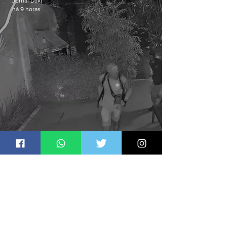
Jornal Daki
há 9 horas
Polícia Civil prende quadrilha
especializada em roubos a
residências de luxo no Rio
Jornal Daki
há 1 dia