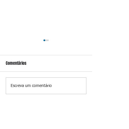
Comentários
Conceição
Prevenir é melhor
Escreva um comentário