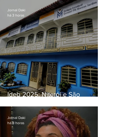
Jornal Daki
há 3 horas
Ideb 2025: Niterói e São
Gonçalo têm desempenhos
distintos no ensino médio; veja
Jornal Daki
há 8 horas