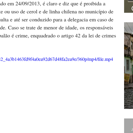
do em 24/09/2013, é claro e diz que é proibida a 
te ou uso de cerol e de linha chilena no município de 
multa e até ser conduzido para a delegacia em caso de 
de. Caso se trate de menor de idade, os responsáveis 
J
balão é crime, enquadrado o artigo 42 da lei de crimes 
h
37a82_4a3b1463fd9f4a0ea92d67d48fa2ea9e/360p/mp4/file.mp4
J