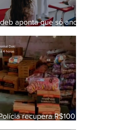
Ideb aponta que só anos
iniciais superam meta
nacional da educação
ornal Daki
á 4 horas
Polícia recupera R$100
mil em carga roubada na