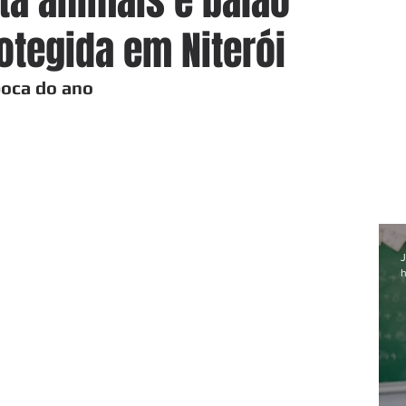
ata animais e balão
otegida em Niterói
oca do ano
J
h