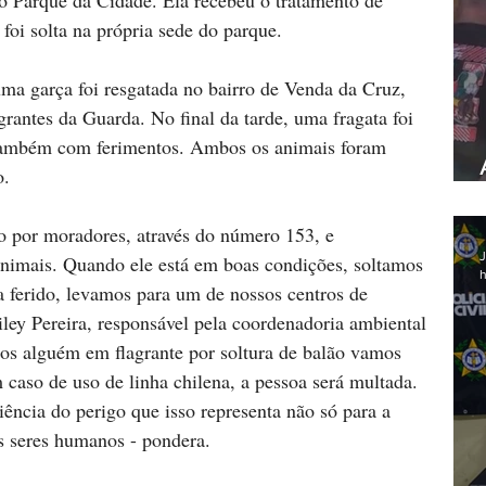
do Parque da Cidade. Ela recebeu o tratamento de 
) foi solta na própria sede do parque.
uma garça foi resgatada no bairro de Venda da Cruz, 
rantes da Guarda. No final da tarde, uma fragata foi 
 também com ferimentos. Ambos os animais foram 
o.
o por moradores, através do número 153, e 
J
animais. Quando ele está em boas condições, soltamos 
h
ja ferido, levamos para um de nossos centros de 
iley Pereira, responsável pela coordenadoria ambiental 
os alguém em flagrante por soltura de balão vamos 
 caso de uso de linha chilena, a pessoa será multada. 
ência do perigo que isso representa não só para a 
os seres humanos - pondera.