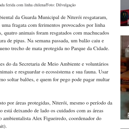
ada ferida com linha chilena/Foto: Dilvulgação
iental da Guarda Municipal de Niterói resgataram, 
 e uma fragata com ferimentos provocados por linha 
s, quatro animais foram resgatados com machucados 
ltura de pipas. Na semana passada, um balão caiu e 
J
eno trecho de mata protegida no Parque da Cidade. 
h
es do da Secretaria de Meio Ambiente e voluntários 
nimais e resguardar o ecossistema e sua fauna. Usar 
omo soltar balões, e quem for pego pode pagar multar 
to por áreas protegidas, Niterói, mesmo o período da 
o está deixando de lado os cuidados com as áreas 
o ambientalista Alex Figueiredo, coordenador do 
it).