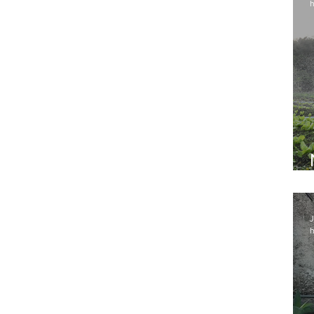
h
J
h