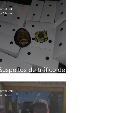
Baixada Fluminense
ornal Daki
á 5 horas
Suspeitos de tráfico de
animais silvestres são
presos com 50 aves
ornal Daki
á 5 horas