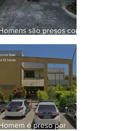
Homens são presos com
drogas e arma de fogo
no Brejal
ornal Daki
á 12 horas
Homem é preso por