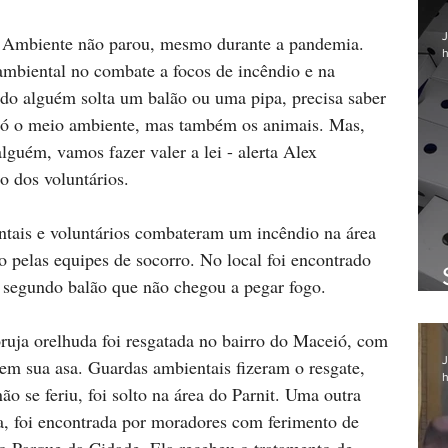
J
o Ambiente não parou, mesmo durante a pandemia. 
h
mbiental no combate a focos de incêndio e na 
ndo alguém solta um balão ou uma pipa, precisa saber 
só o meio ambiente, mas também os animais. Mas, 
lguém, vamos fazer valer a lei - alerta Alex 
o dos voluntários. 
tais e voluntários combateram um incêndio na área 
 pelas equipes de socorro. No local foi encontrado 
 segundo balão que não chegou a pegar fogo.
uja orelhuda foi resgatada no bairro do Maceió, com 
J
em sua asa. Guardas ambientais fizeram o resgate, 
h
ão se feriu, foi solto na área do Parnit. Uma outra 
a, foi encontrada por moradores com ferimento de 