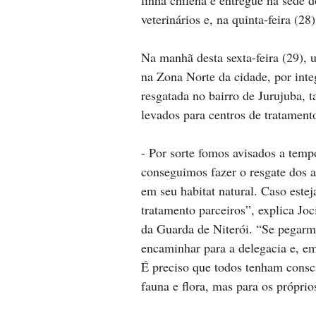
linha chilena e entregue na sede 
veterinários e, na quinta-feira (28
Na manhã desta sexta-feira (29), 
na Zona Norte da cidade, por integ
resgatada no bairro de Jurujuba,
levados para centros de tratament
- Por sorte fomos avisados a temp
conseguimos fazer o resgate dos 
em seu habitat natural. Caso este
tratamento parceiros”, explica Joc
da Guarda de Niterói. “Se pegarm
encaminhar para a delegacia e, em
É preciso que todos tenham consci
fauna e flora, mas para os própri