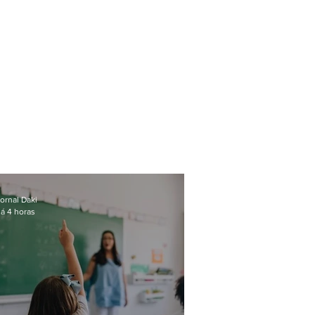
ornal Daki
á 4 horas