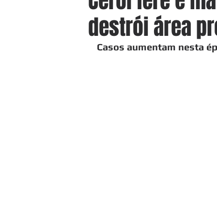
Cerol fere e m
destrói área pr
Casos aumentam nesta ép