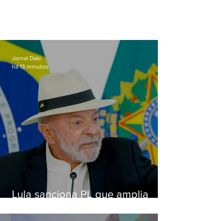
Jornal Daki
há 13 minutos
Lula sanciona PL que amplia
pena para crimes digitais contra
crianças