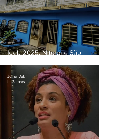
Ideb 2025: Niterói e São
Gonçalo têm desempenhos
distintos no ensino médio; veja
Jornal Daki
há 8 horas