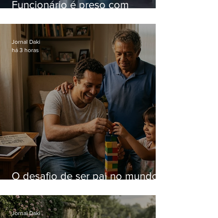
Funcionário é preso com
computadores furtados do
Hospital do Andaraí
Jornal Daki
há 3 horas
O desafio de ser pai no mundo
atual
Jornal Daki