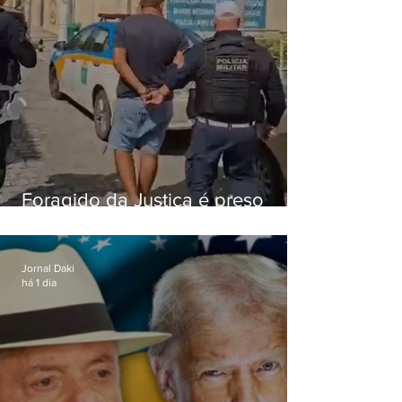
Foragido da Justiça é preso
durante abordagem da PM na
RJ-106, em Maricá
Jornal Daki
há 1 dia