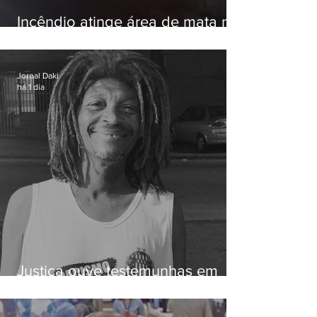
Incêndio atinge área de mata na
Serra do Vulcão, em Nova
Iguaçu
Jornal Daki
há 1 dia
Justiça ouve testemunhas em
caso de homem morto por
dívida de R$ 25