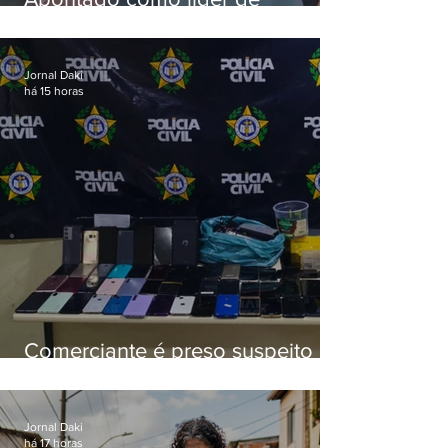
esquema de golpes contra
aposentados é preso
Jornal Daki
há 15 horas
Comerciante é preso suspeito de
manter celulares roubados em
loja
Jornal Daki
há 17 horas