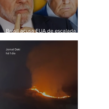
Brasil acusa EUA de escalada
hostil após revogar visto de
embaixadora
Jornal Daki
há 1 dia