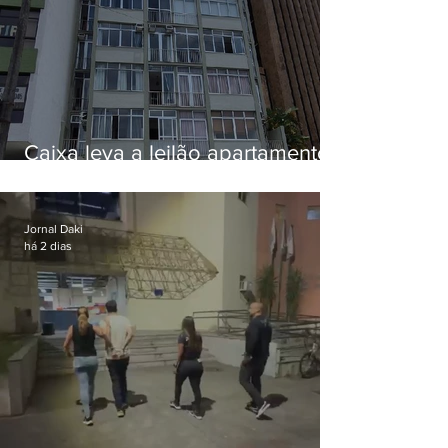
Caixa leva a leilão apartamento
de Eduardo Bolsonaro em
Botafogo
Jornal Daki
há 2 dias