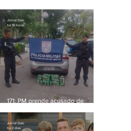
alimentícia em Niterói
Jornal Daki
há 18 horas
171: PM prende acusado de
estelionato em restaurante de
Niterói
Jornal Daki
há 2 dias