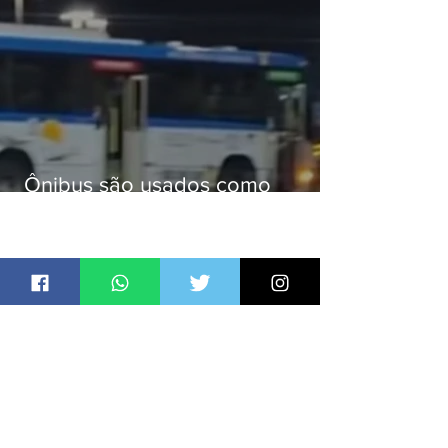
Ônibus são usados como
barricadas durante operação na
Gardênia Azul