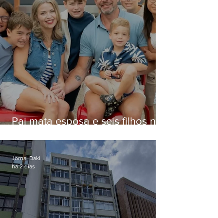
Pai mata esposa e seis filhos nos
EUA e não terá funeral
Jornal Daki
há 2 dias