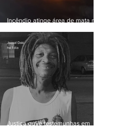
Incêndio atinge área de mata na
Serra do Vulcão, em Nova
Iguaçu
Jornal Daki
há 1 dia
Justiça ouve testemunhas em
caso de homem morto por