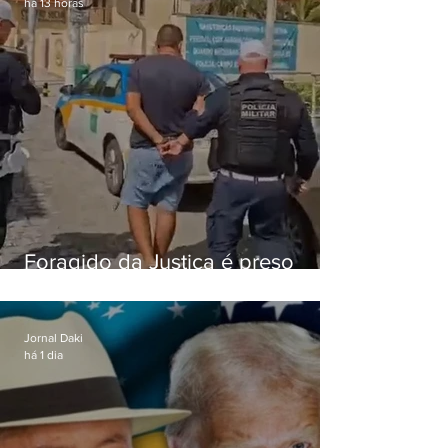
há 13 horas
Foragido da Justiça é preso
durante abordagem da PM na
RJ-106, em Maricá
Jornal Daki
há 1 dia