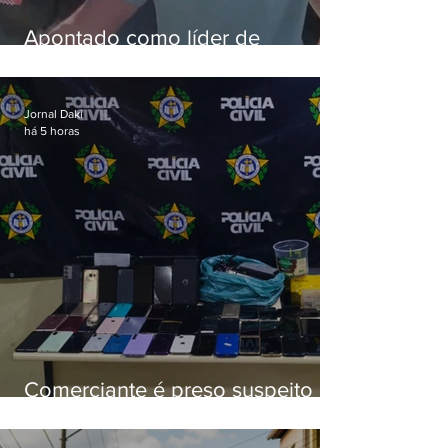
Apontado como líder de
esquema de golpes contra
aposentados é preso
Jornal Daki
há 5 horas
Comerciante é preso suspeito de
manter celulares roubados em
loja