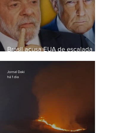
Brasil acusa EUA de escalada
hostil após revogar visto de
embaixadora
Jornal Daki
há 1 dia