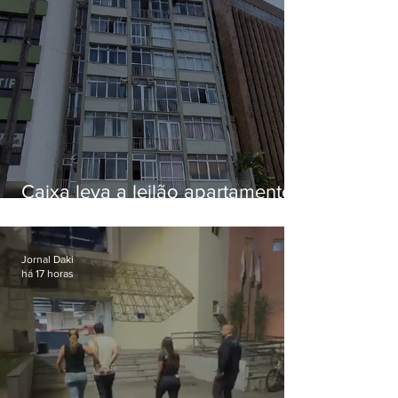
Caixa leva a leilão apartamento
de Eduardo Bolsonaro em
Botafogo
Jornal Daki
há 17 horas