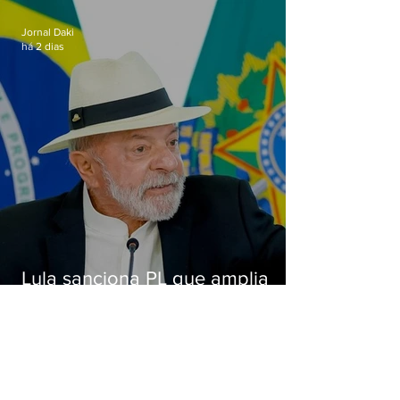
Alcântara
Jornal Daki
há 2 dias
Lula sanciona PL que amplia
pena para crimes digitais contra
crianças