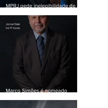
MPRJ pede inelegibilidade de
Garotinho
Jornal Daki
há 17 horas
Marco Simões é nomeado
secretário de Estado de Governo