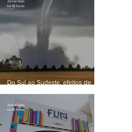
Jornal Daki
há 18 horas
Do Sul ao Sudeste, efeitos de
ciclone-bomba causam
apreensão na população
Jornal Daki
há 19 horas