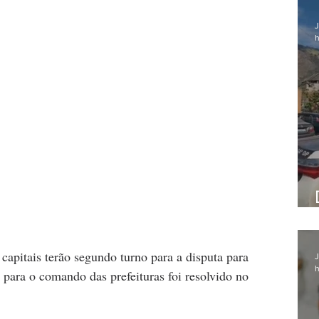
J
h
apitais terão segundo turno para a disputa para 
J
h
a para o comando das prefeituras foi resolvido no 