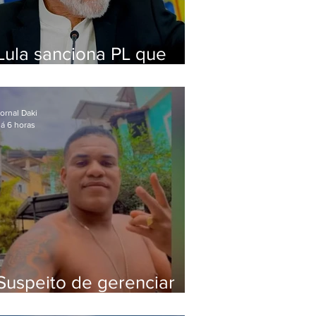
Lula sanciona PL que
amplia pena para crimes
digitais contra crianças
ornal Daki
á 6 horas
Suspeito de gerenciar
tráfico na Lapa é preso