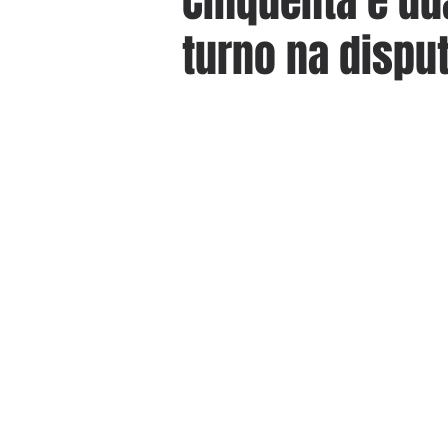
Cinquenta e du
turno na disput