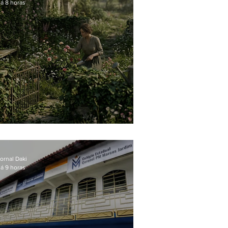
á 8 horas
O jardim que ninguém vê
ornal Daki
á 9 horas