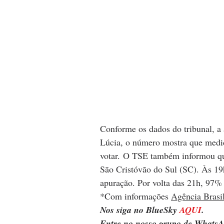
Conforme os dados do tribunal, a 
Lúcia, o número mostra que medid
votar. O TSE também informou que
São Cristóvão do Sul (SC). Às 19h
apuração. Por volta das 21h, 97% 
*Com informações 
Agência Brasi
Nos siga no BlueSky 
AQUI
.
Entre no nosso grupo de WhatsA