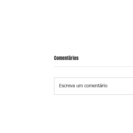
Comentários
Escreva um comentário
Governo Lula vai prorrogar Desen
2.0 até 31 de agosto