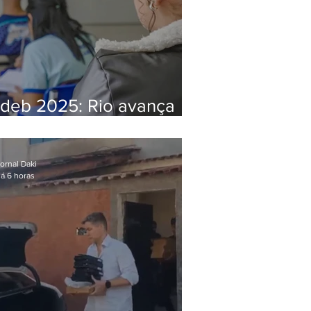
Ideb 2025: Rio avança
nos anos iniciais e fica
acima da média nacional
ornal Daki
á 6 horas