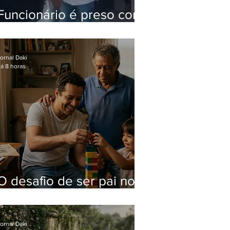
Funcionário é preso com
computadores furtados
do Hospital do Andaraí
ornal Daki
á 8 horas
O desafio de ser pai no
mundo atual
ornal Daki