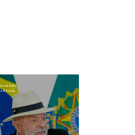
ornal Daki
á 6 horas