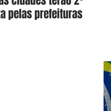
as cidades terão 2º
a pelas prefeituras
J
h