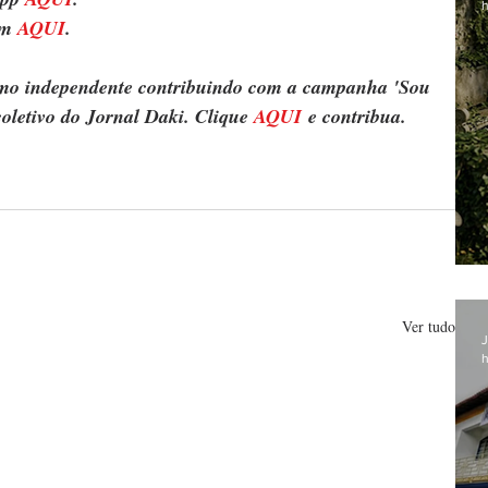
h
m 
AQUI
.
ismo independente contribuindo com a campanha 'Sou 
oletivo do Jornal Daki. Clique 
AQUI
 e contribua.
Ver tudo
J
h