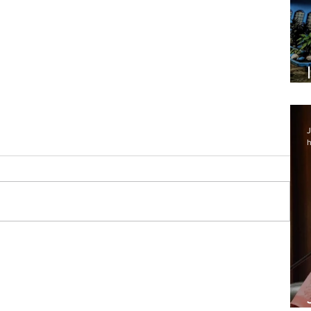
J
h
rola