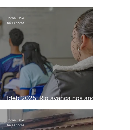
ilegal de animais silvestres em
Bangu
Jornal Daki
há 13 horas
Ideb 2025: Rio avança nos anos
iniciais e fica acima da média
nacional
Jornal Daki
há 13 horas