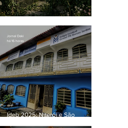
O jardim que ninguém vê
Jornal Daki
há 16 horas
Ideb 2025: Niterói e São
Gonçalo têm desempenhos
distintos no ensino médio; veja