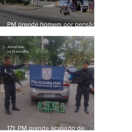
PM prende homem por pensão
alimentícia em Niterói
Jornal Daki
há 13 minutos
171: PM prende acusado de