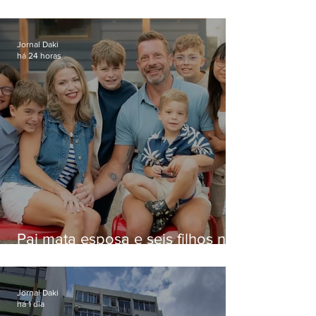
estelionato em restaurante de
Niterói
Jornal Daki
há 24 horas
Pai mata esposa e seis filhos nos
EUA e não terá funeral
Jornal Daki
há 1 dia