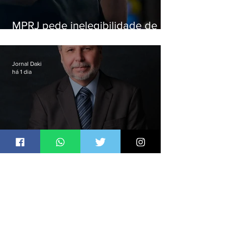
MPRJ pede inelegibilidade de
Garotinho
Jornal Daki
há 1 dia
Marco Simões é nomeado
secretário de Estado de Governo