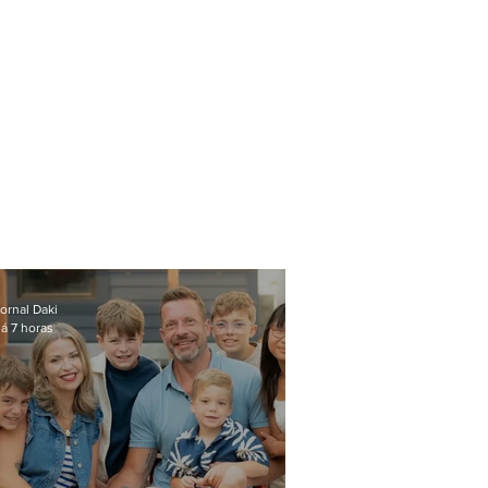
ornal Daki
á 7 horas