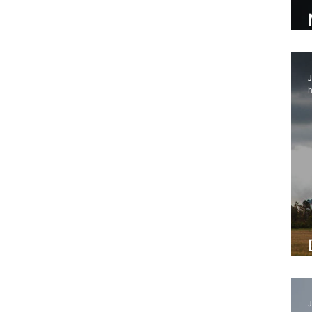
J
h
J