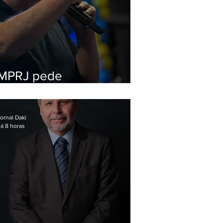
MPRJ pede
inelegibilidade de
Garotinho
ornal Daki
á 8 horas