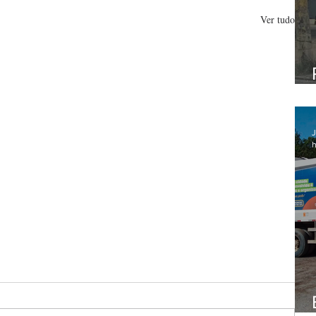
Ver tudo
J
h