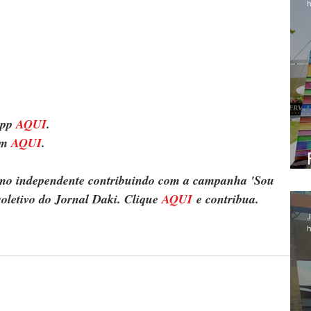
h
pp 
AQUI
.
m 
AQUI
.
ismo independente contribuindo com a campanha 'Sou 
oletivo do Jornal Daki. Clique 
AQUI
 e contribua.
J
h