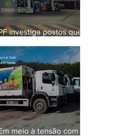
PF investiga postos que
usaram licença falsa com
assinatura de secretário
morto em 2020
ornal Daki
á 11 horas
Em meio à tensão com