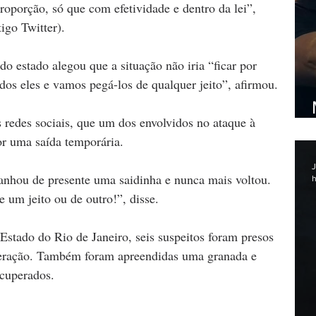
roporção, só que com efetividade e dentro da lei”, 
igo Twitter).
o estado alegou que a situação não iria “ficar por 
dos eles e vamos pegá-los de qualquer jeito”, afirmou.
 redes sociais, que um dos envolvidos no ataque à 
or uma saída temporária.
J
anhou de presente uma saidinha e nunca mais voltou. 
h
e um jeito ou de outro!”, disse.
Estado do Rio de Janeiro, seis suspeitos foram presos 
peração. Também foram apreendidas uma granada e 
ecuperados.