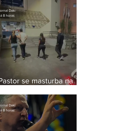
Bolsonaro em Botafogo
ornal Daki
á 8 horas
Pastor se masturba na
frente de criança e é
preso na Zona Oeste
ornal Daki
á 8 horas