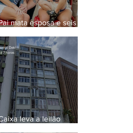
Pai mata esposa e seis
filhos nos EUA e não terá
funeral
ornal Daki
á 7 horas
Caixa leva a leilão
apartamento de Eduardo