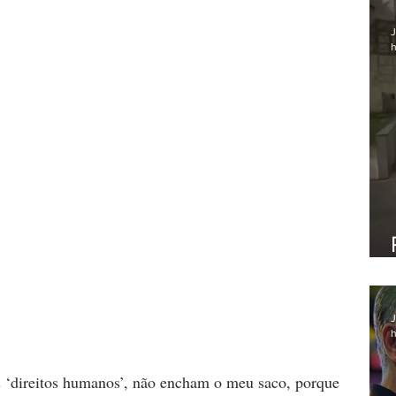
J
h
J
h
s ‘direitos humanos’, não encham o meu saco, porque 