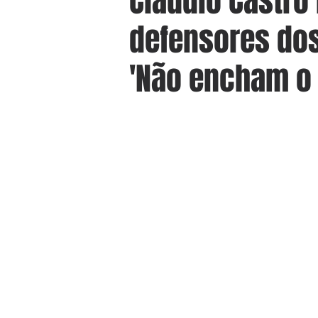
Cláudio Castro
defensores dos
'Não encham o