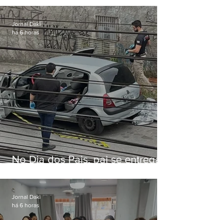
Cabo Frio
Jornal Daki
há 6 horas
No Dia dos Pais, pai se entrega
à polícia após matar filhas de 3 e
5 anos em SP
Jornal Daki
há 6 horas