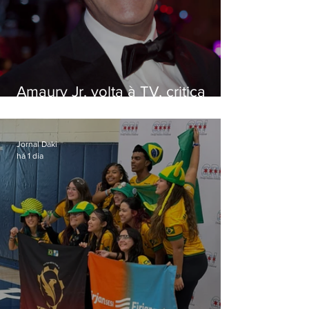
Amaury Jr. volta à TV, critica
'jabá' e diz que as pessoas
viraram colunistas de si mesmas
Jornal Daki
há 1 dia