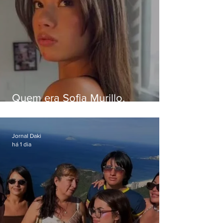
Quem era Sofia Murillo,
influenciadora de 17 anos morta
em queda de helicóptero no Rio
Jornal Daki
há 1 dia