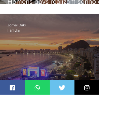
Homens gays realizam sonho de
ter filhos em novas formas de
paternidade
Jornal Daki
há 1 dia
Bets avançam na cultura via Lei
Rouanet e criam dilema para
artistas
Jornal Daki