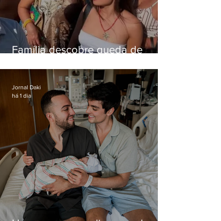
Família descobre queda de
helicóptero pela internet
enquanto aguardava segundo
voo
Jornal Daki
há 1 dia