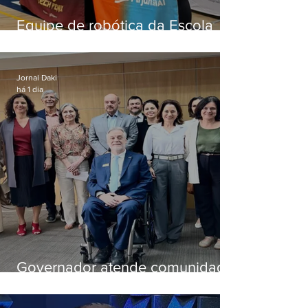
Equipe de robótica da Escola
Firjan Sesi São Gonçalo vence
prêmio internacional nos EUA
Jornal Daki
há 1 dia
Governador atende comunidade
e cria comissão do que será a
nova pasta de Ciência e