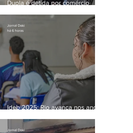
Dupla é detida por comércio
ilegal de animais silvestres em
Bangu
Jornal Daki
há 6 horas
Ideb 2025: Rio avança nos anos
iniciais e fica acima da média
nacional
Jornal Daki