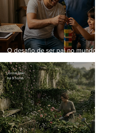
O desafio de ser pai no mundo
atual
Jornal Daki
há 9 horas