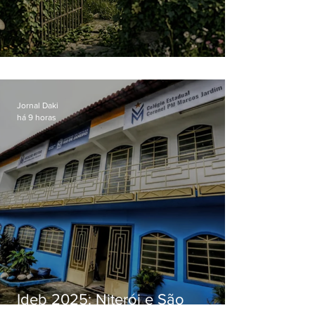
O jardim que ninguém vê
Jornal Daki
há 9 horas
Ideb 2025: Niterói e São