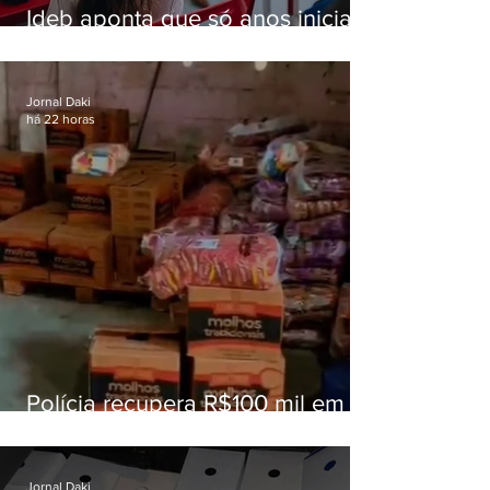
Ideb aponta que só anos iniciais
superam meta nacional da
educação
Jornal Daki
há 22 horas
Polícia recupera R$100 mil em
carga roubada na Baixada
Fluminense
Jornal Daki