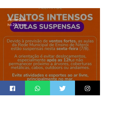
barricadas durante operação na
Gardênia Azul
Jornal Daki
há 20 horas
Niterói suspende aulas de rede
municipal por previsão de
ventos fortes nesta sexta (7)
Jornal Daki
há 20 horas