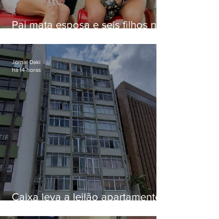
Pai mata esposa e seis filhos nos
EUA e não terá funeral
Jornal Daki
há 14 horas
Caixa leva a leilão apartamento
de Eduardo Bolsonaro em