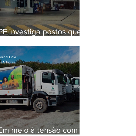
PF investiga postos que
usaram licença falsa com
assinatura de secretário
morto em 2020
ornal Daki
á 5 horas
Em meio à tensão com