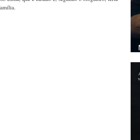
amília.
J
h