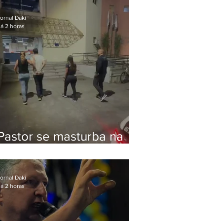
Bolsonaro em Botafogo
ornal Daki
á 2 horas
Pastor se masturba na
frente de criança e é
preso na Zona Oeste
ornal Daki
á 2 horas