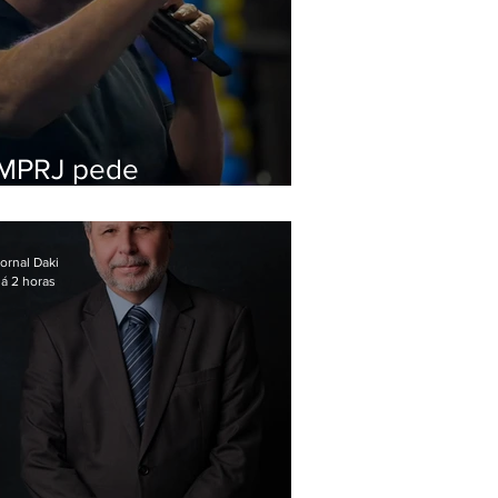
MPRJ pede
inelegibilidade de
Garotinho
ornal Daki
á 2 horas