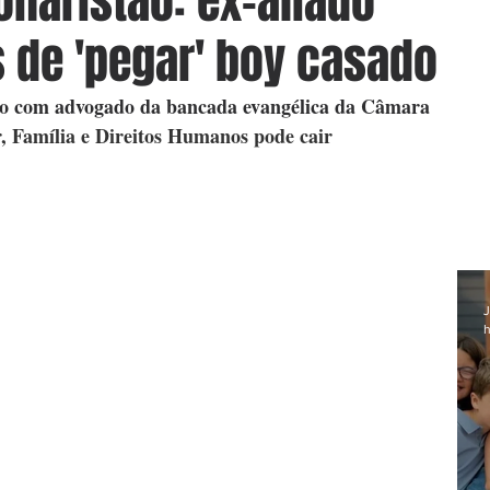
onaristão: ex-aliado
 de 'pegar' boy casado
ado com advogado da bancada evangélica da Câmara 
, Família e Direitos Humanos pode cair
J
h