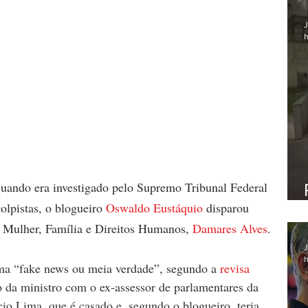
J
h
 quando era investigado pelo Supremo Tribunal Federal 
olpistas, o blogueiro 
Oswaldo Eustáquio
 disparou 
a Mulher, Família e Direitos Humanos, 
Damares Alves
.
J
h
ma “fake news ou meia verdade”, segundo a 
revisa 
 da ministro com o ex-assessor de parlamentares da 
o Lima, que é casado e, segundo o blogueiro, teria 