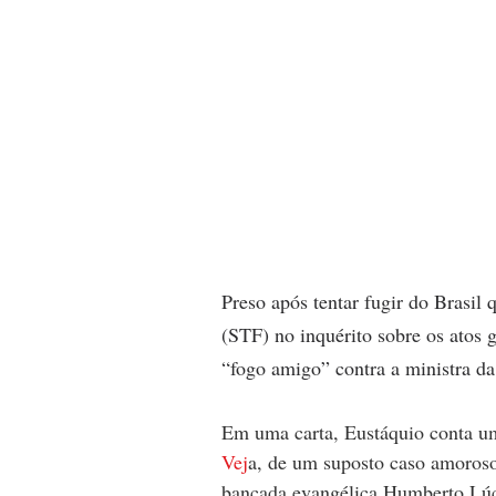
Preso após tentar fugir do Brasil
(STF) no inquérito sobre os atos g
“fogo amigo” contra a ministra d
Em uma carta, Eustáquio conta u
Vej
a, de um suposto caso amoroso
bancada evangélica Humberto Lúci