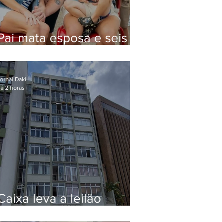
Pai mata esposa e seis
filhos nos EUA e não terá
funeral
ornal Daki
á 2 horas
Caixa leva a leilão
apartamento de Eduardo