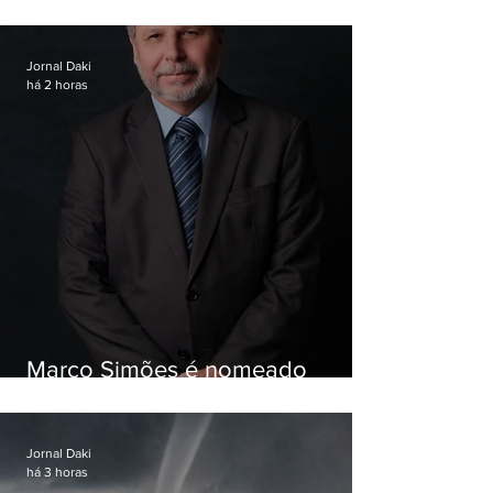
Garotinho
Jornal Daki
há 2 horas
Marco Simões é nomeado
secretário de Estado de Governo
Jornal Daki
há 3 horas