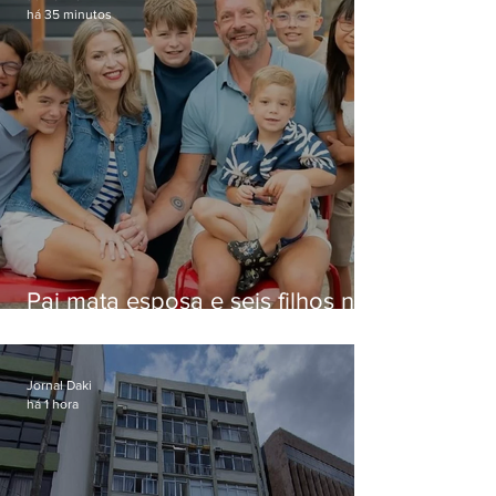
há 35 minutos
Pai mata esposa e seis filhos nos
EUA e não terá funeral
Jornal Daki
há 1 hora