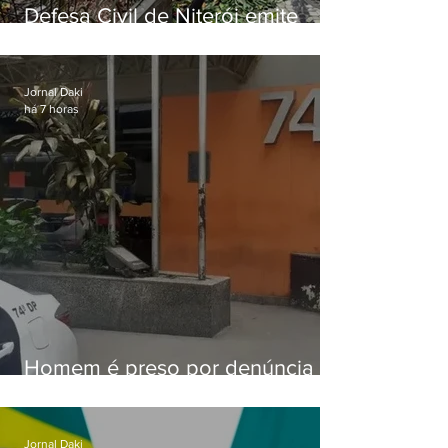
Defesa Civil de Niterói emite
aviso de ventos fortes para esta
sexta-feira (07)
Jornal Daki
há 7 horas
Homem é preso por denúncia
de importunação sexual em
Alcântara
Jornal Daki