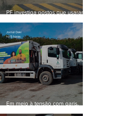
PF investiga postos que usaram
licença falsa com assinatura de
secretário morto em 2020
Jornal Daki
há 5 horas
Em meio à tensão com garis,
Força Ambiental fez aditivo de
26,9% com prefeitura e contrato