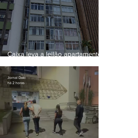
Caixa leva a leilão apartamento
de Eduardo Bolsonaro em
Botafogo
Jornal Daki
há 2 horas