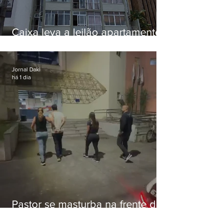
Caixa leva a leilão apartamento
de Eduardo Bolsonaro em
Botafogo
Jornal Daki
há 1 dia
Pastor se masturba na frente de
criança e é preso na Zona Oeste