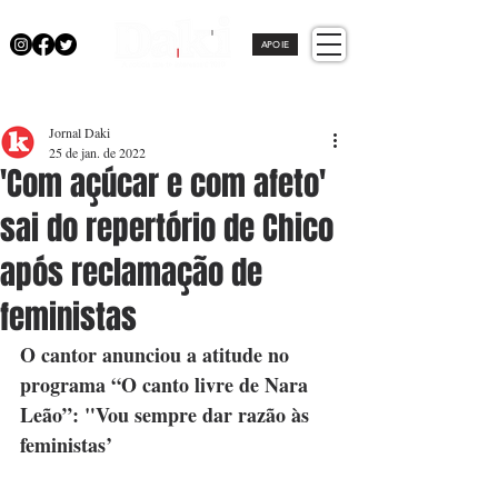
APOIE
Jornal Daki
25 de jan. de 2022
'Com açúcar e com afeto'
sai do repertório de Chico
após reclamação de
feministas
O cantor anunciou a atitude no 
programa “O canto livre de Nara 
Leão”: "Vou sempre dar razão às 
feministas’