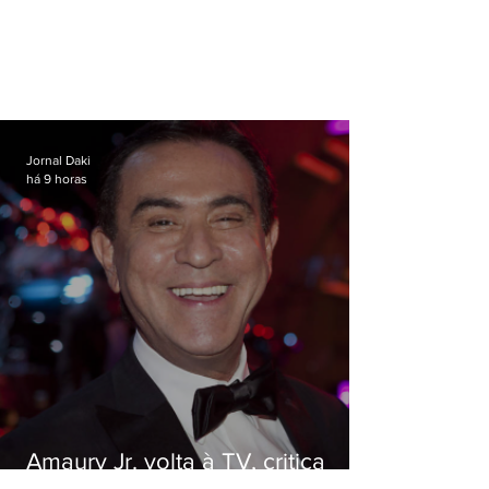
Jornal Daki
há 9 horas
Amaury Jr. volta à TV, critica
'jabá' e diz que as pessoas