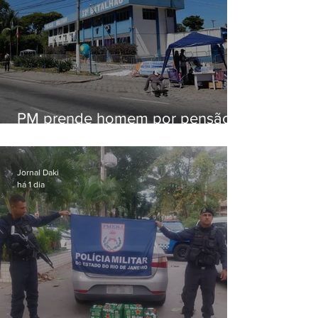
PM prende homem por pensão
alimentícia em Niterói
Jornal Daki
há 1 dia