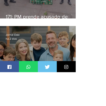
171: PM prende acusado de
estelionato em restaurante de
Niterói
Jornal Daki
há 2 dias
Pai mata esposa e seis filhos nos
EUA e não terá funeral