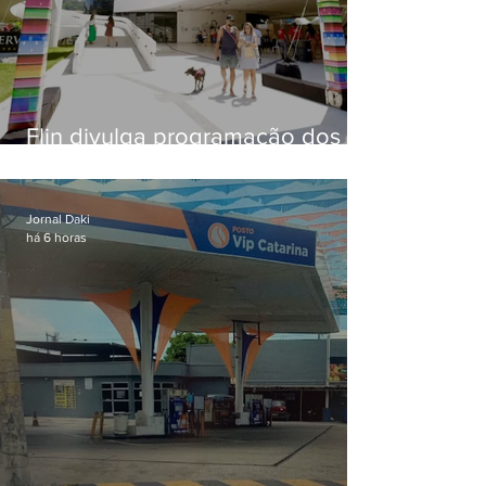
Flin divulga programação dos
dois primeiros dias; evento
começa na próxima quinta (13)
em Niterói
Jornal Daki
há 6 horas