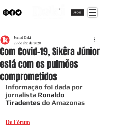
APOIE
Jornal Daki
29 de abr. de 2020
Com Covid-19, Sikêra Júnior
está com os pulmões
comprometidos
Informação foi dada por 
jornalista 
Ronaldo 
Tiradentes
 do Amazonas
De Fórum