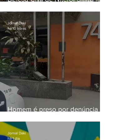
aviso de ventos fortes para esta
sexta-feira (07)
Jornal Daki
há 10 horas
Homem é preso por denúncia
de importunação sexual em
Alcântara
Jornal Daki
há 1 dia