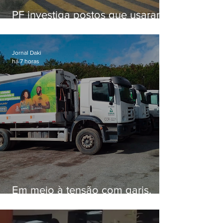
PF investiga postos que usaram
licença falsa com assinatura de
secretário morto em 2020
Jornal Daki
há 7 horas
Em meio à tensão com garis,
Força Ambiental fez aditivo de
26,9% com prefeitura e contrato