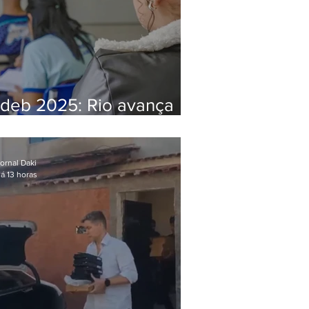
Ideb 2025: Rio avança
nos anos iniciais e fica
acima da média nacional
ornal Daki
á 13 horas