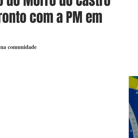
co do Morro do Castro
ronto com a PM em
o na comunidade
J
h