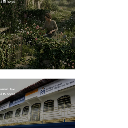
á 15 horas
O jardim que ninguém vê
ornal Daki
á 15 horas