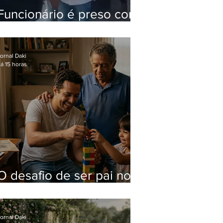
Funcionário é preso com
computadores furtados
do Hospital do Andaraí
ornal Daki
á 15 horas
O desafio de ser pai no
mundo atual
ornal Daki