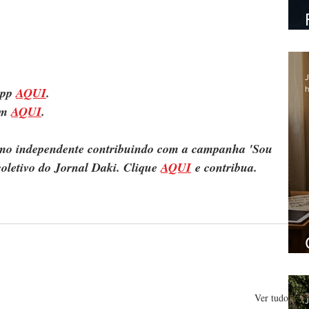
J
h
pp 
AQUI
.
m 
AQUI
.
ismo independente contribuindo com a campanha 'Sou 
oletivo do Jornal Daki. Clique 
AQUI
 e contribua.
Ver tudo
J