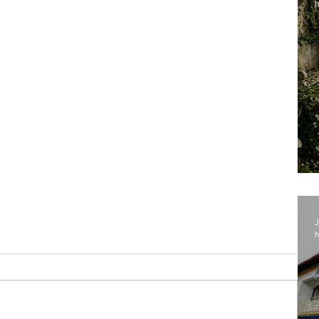
h
J
h