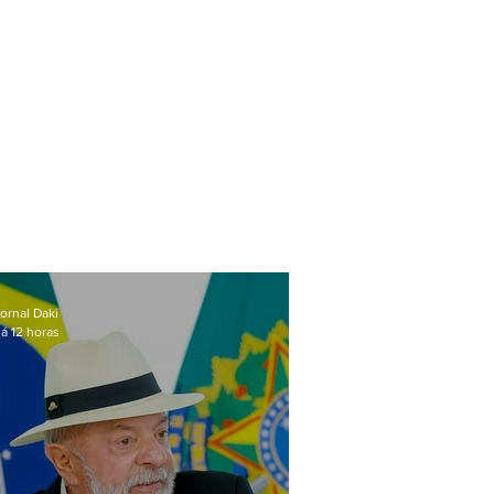
ornal Daki
á 12 horas