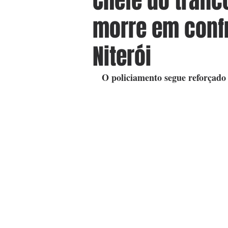
Chefe do tráfi
morre em conf
Niterói
O policiamento segue reforçad