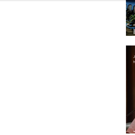
Lapa
J
h