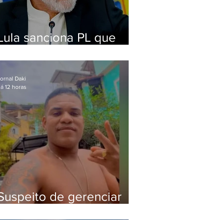
Lula sanciona PL que
amplia pena para crimes
digitais contra crianças
ornal Daki
á 12 horas
Suspeito de gerenciar
tráfico na Lapa é preso