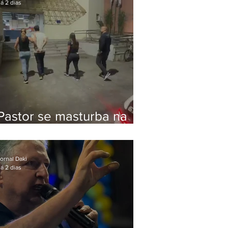
á 2 dias
Pastor se masturba na
frente de criança e é
preso na Zona Oeste
ornal Daki
á 2 dias