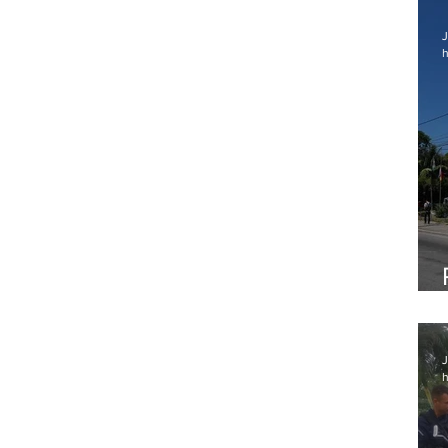
J
h
J
h