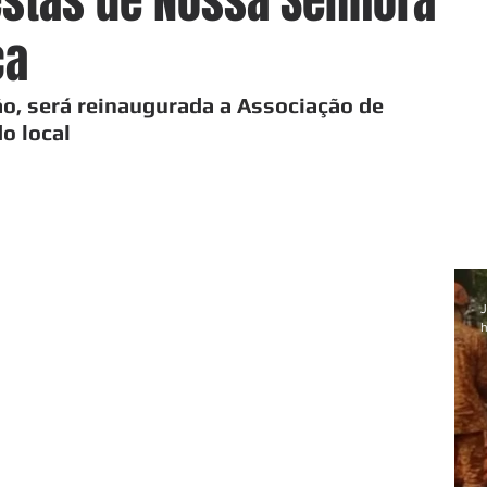
stas de Nossa Senhora
ca
o, será reinaugurada a Associação de 
o local 
J
h