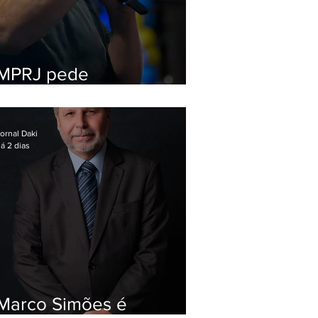
MPRJ pede
inelegibilidade de
Garotinho
ornal Daki
á 2 dias
Marco Simões é