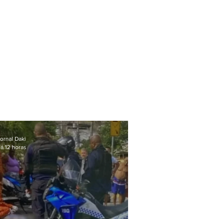
ornal Daki
á 12 horas