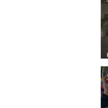
h
J
h