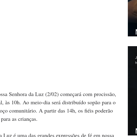
J
h
ossa Senhora da Luz (2/02) começará com procissão, 
 às 10h. Ao meio-dia será distribuído sopão para o 
o comunitário. A partir das 14h, os fiéis poderão 
para as crianças.
a Luz é uma das grandes expressões de fé em nossa 