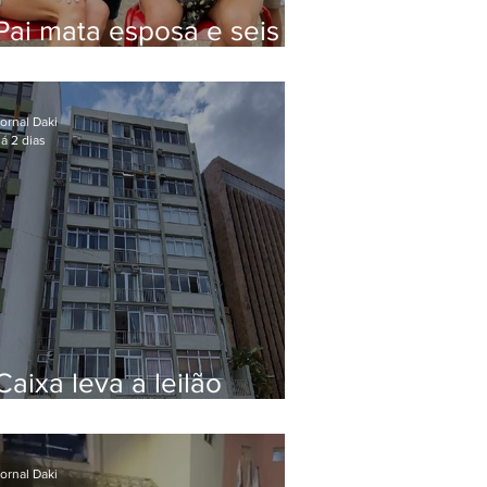
Pai mata esposa e seis
filhos nos EUA e não terá
funeral
ornal Daki
á 2 dias
Caixa leva a leilão
apartamento de Eduardo
Bolsonaro em Botafogo
ornal Daki