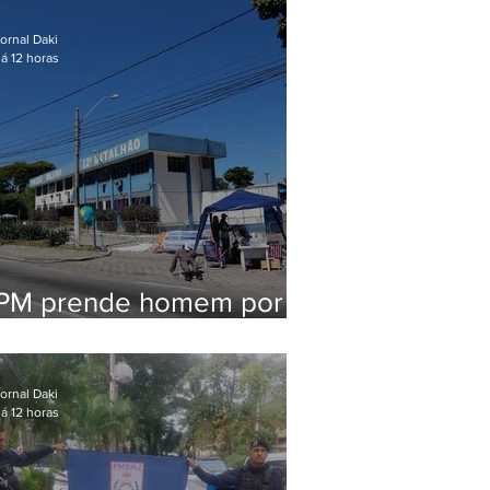
em Maricá
ornal Daki
á 12 horas
PM prende homem por
pensão alimentícia em
Niterói
ornal Daki
á 12 horas