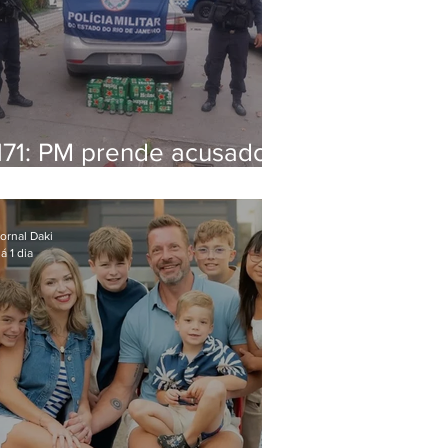
171: PM prende acusado
de estelionato em
restaurante de Niterói
ornal Daki
á 1 dia