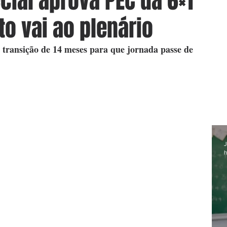
ial aprova PEC da 6×1
to vai ao plenário
e transição de 14 meses para que jornada passe de 
J
h