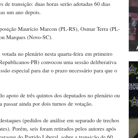
 de transição: duas horas serão adotadas 60 dias 
uas um ano depois.
oposição Maurício Marcon (PL-RS), Osmar Terra (PL-
lson Marques (Novo-SC).
 votada no plenário nesta quarta-feira em primeiro 
Republicanos-PB) convocou uma sessão deliberativa 
ssão especial para dar o prazo necessário para que o 
J
h
do apoio de três quintos dos deputados no plenário ou 
a passar ainda por dois turnos de votação.
destaques (pedidos de análise em separado de trechos 
ates). Porém, seis foram retirados pelos autores após 
staque do Partido Liberal, sobre a transição de 60 