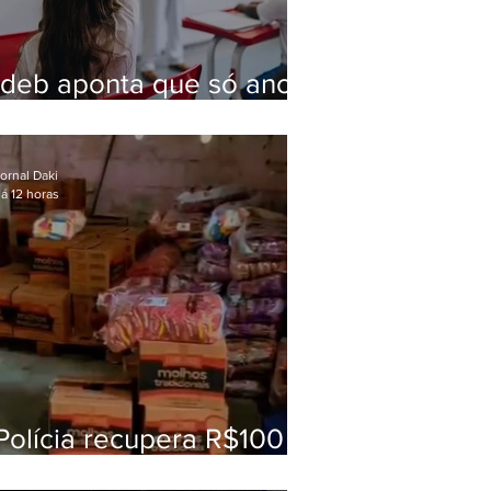
Ideb aponta que só anos
iniciais superam meta
nacional da educação
ornal Daki
á 12 horas
Polícia recupera R$100
mil em carga roubada na