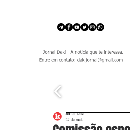
INÍCIO
É Daki. E de todo Mundo.
Jornal Daki - A notícia que te interessa.
Entre em contato: dakijornal
@gmail.com
Jornal Daki
27 de mai.