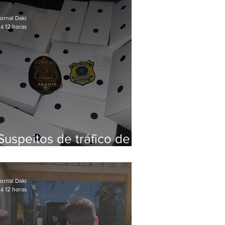
Baixada Fluminense
ornal Daki
á 12 horas
Suspeitos de tráfico de
animais silvestres são
presos com 50 aves
ornal Daki
á 12 horas