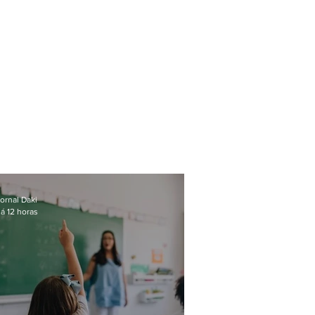
ornal Daki
á 12 horas