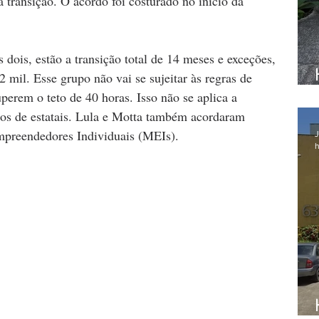
 transição. O acordo foi costurado no início da 
 dois, estão a transição total de 14 meses e exceções, 
il. Esse grupo não vai se sujeitar às regras de 
perem o teto de 40 horas. Isso não se aplica a 
ios de estatais. Lula e Motta também acordaram 
mpreendedores Individuais (MEIs).
J
h