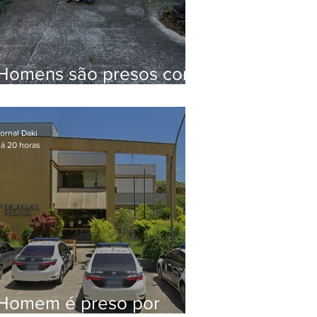
Homens são presos com
drogas e arma de fogo
no Brejal
ornal Daki
á 20 horas
Homem é preso por