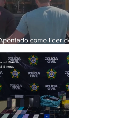
Apontado como líder de
esquema de golpes
contra aposentados é
preso
ornal Daki
á 13 horas