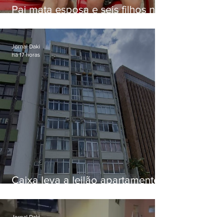
Pai mata esposa e seis filhos nos
EUA e não terá funeral
Jornal Daki
há 17 horas
Caixa leva a leilão apartamento
de Eduardo Bolsonaro em
Botafogo