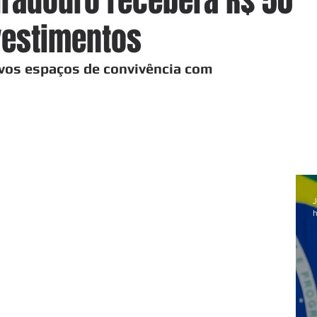
radouro receberá R$ 50
vestimentos
vos espaços de convivência com 
J
h