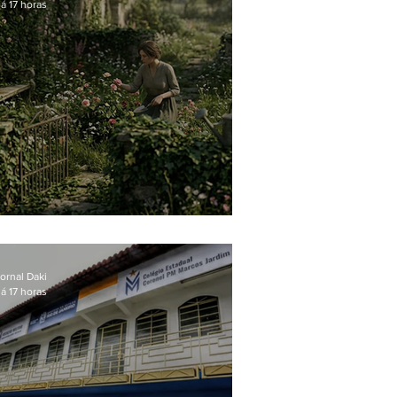
á 17 horas
O jardim que ninguém vê
ornal Daki
á 17 horas