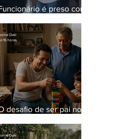
Funcionário é preso com
computadores furtados
do Hospital do Andaraí
ornal Daki
á 16 horas
O desafio de ser pai no
mundo atual
ornal Daki