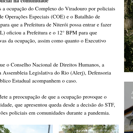
licial na comunidade
h
s a ocupação do Complexo do Viradouro por policiais 
e Operações Especiais (COE) e o Batalhão de 
ara que a Prefeitura de Niterói possa entrar e fazer 
L) oficiou a Prefeitura e o 12° BPM para que 
tivas da ocupação, assim como quanto o Executivo 
ue o Conselho Nacional de Direitos Humanos, a 
Assembleia Legislativa do Rio (Alerj), Defensoria 
úblico Estadual acompanhem o caso.
J
lete a preocupação de que a ocupação provoque o 
h
cidade, que apresentou queda desde a decisão do STF, 
ções policiais em comunidades durante a pandemia.