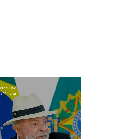
ornal Daki
á 14 horas