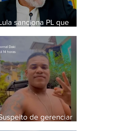
Lula sanciona PL que
amplia pena para crimes
digitais contra crianças
ornal Daki
á 14 horas
Suspeito de gerenciar
tráfico na Lapa é preso