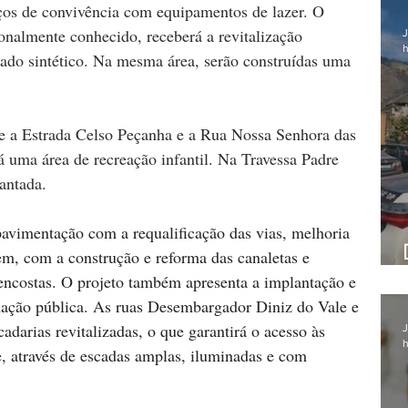
aços de convivência com equipamentos de lazer. O 
nalmente conhecido, receberá a revitalização 
J
h
ado sintético. Na mesma área, serão construídas uma 
re a Estrada Celso Peçanha e a Rua Nossa Senhora das 
á uma área de recreação infantil. Na Travessa Padre 
antada.
 pavimentação com a requalificação das vias, melhoria 
m, com a construção e reforma das canaletas e 
encostas. O projeto também apresenta a implantação e 
nação pública. As ruas Desembargador Diniz do Vale e 
darias revitalizadas, o que garantirá o acesso às 
J
h
, através de escadas amplas, iluminadas e com 