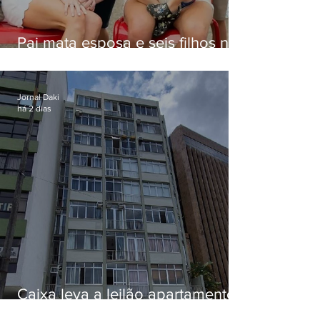
Pai mata esposa e seis filhos nos
EUA e não terá funeral
Jornal Daki
há 2 dias
Caixa leva a leilão apartamento
de Eduardo Bolsonaro em