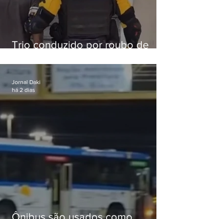
Trio conduzido por roubo de
celular no Méier acumula 37
passagens
Jornal Daki
há 2 dias
Ônibus são usados como