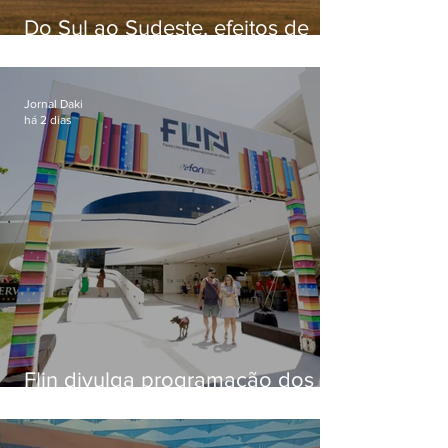
Do Sul ao Sudeste, efeitos de
ciclone-bomba causam
apreensão na população
Jornal Daki
há 2 dias
Flin divulga programação dos
dois primeiros dias; evento
começa na próxima quinta (13)