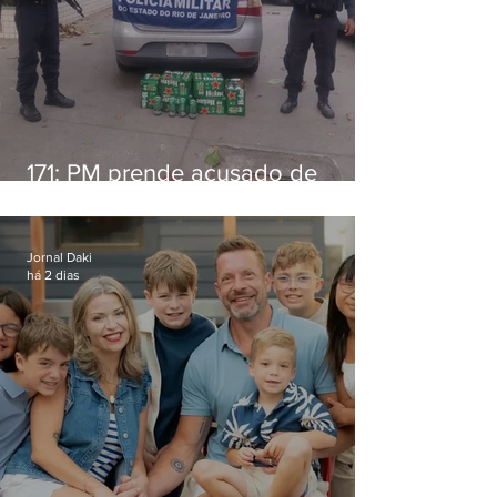
171: PM prende acusado de
estelionato em restaurante de
Niterói
Jornal Daki
há 2 dias