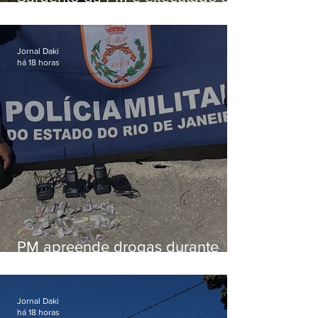
tiros enquanto estava de folga
em Vaz Lobo
Jornal Daki
há 18 horas
PM apreende drogas durante
patrulhamento em Maricá
Jornal Daki
há 18 horas