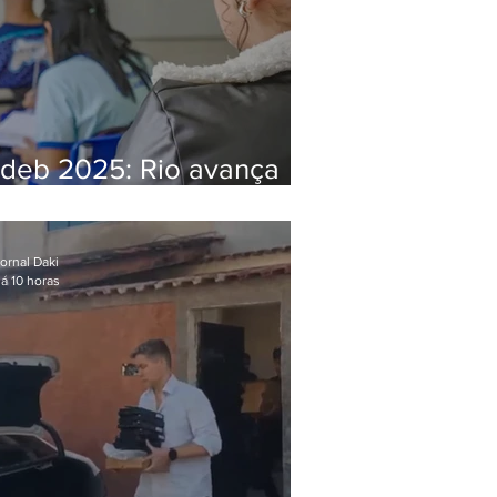
Ideb 2025: Rio avança
nos anos iniciais e fica
acima da média nacional
ornal Daki
á 10 horas