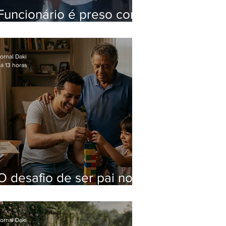
Funcionário é preso com
computadores furtados
do Hospital do Andaraí
ornal Daki
á 13 horas
O desafio de ser pai no
mundo atual
ornal Daki