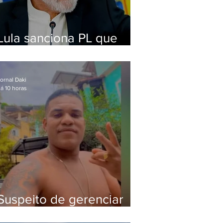
Lula sanciona PL que
amplia pena para crimes
digitais contra crianças
ornal Daki
á 10 horas
Suspeito de gerenciar
tráfico na Lapa é preso