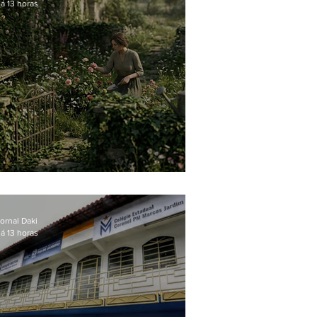
á 13 horas
O jardim que ninguém vê
ornal Daki
á 13 horas