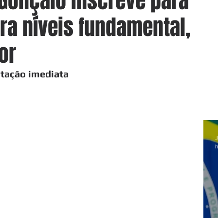
Gonçalo inscreve para
ra níveis fundamental,
or
atação imediata
J
h