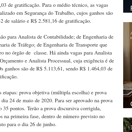
03 de gratificação. Para o médio técnico, as vagas 
alizado em Segurança do Trabalho, cujos ganhos são 
 de salário e R$ 2.581,16 de gratificação.
J
 são para Analista de Contabilidade; de Engenharia de 
h
aria de Tráfego; de Engenharia de Transporte que 
ro no órgão de  classe. Há ainda vagas para Analista 
Orçamento e Analista Processual, cuja exigência é de 
 Os ganhos são de R$ 5.113,61, sendo R$ 1.464,03 de 
ificação.
 etapas: prova objetiva (múltipla escolha) e prova 
o dia 24 de maio de 2020. Para ser aprovado na prova 
 35 pontos. Terão a prova discursiva corrigida, 
os na primeira fase, dentro de número previsto no 
isto para o dia 26 de junho.
J