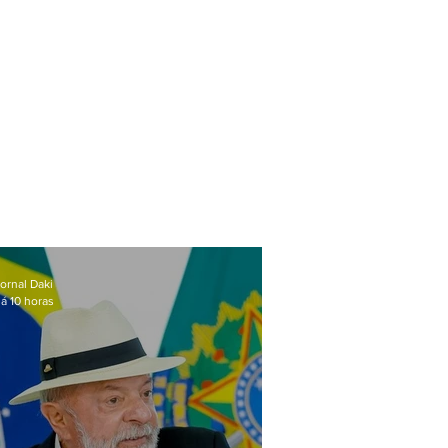
ornal Daki
á 10 horas