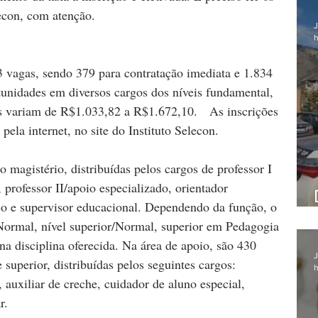
lecon, com atenção.
J
h
 vagas, sendo 379 para contratação imediata e 1.834 
tunidades em diversos cargos dos níveis fundamental, 
s variam de R$1.033,82 a R$1.672,10.   As inscrições 
 pela internet, no site do Instituto Selecon.  
o magistério, distribuídas pelos cargos de professor I 
I, professor II/apoio especializado, orientador 
co e supervisor educacional. Dependendo da função, o 
Normal, nível superior/Normal, superior em Pedagogia 
na disciplina oferecida. Na área de apoio, são 430 
J
superior, distribuídas pelos seguintes cargos: 
h
, auxiliar de creche, cuidador de aluno especial, 
r.