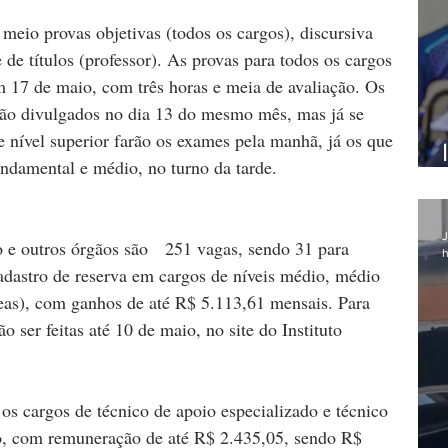
meio provas objetivas (todos os cargos), discursiva 
 de títulos (professor). As provas para todos os cargos 
 17 de maio, com três horas e meia de avaliação. Os 
erão divulgados no dia 13 do mesmo mês, mas já se 
e nível superior farão os exames pela manhã, já os que 
ndamental e médio, no turno da tarde.  
J
o e outros órgãos são   251 vagas, sendo 31 para 
h
adastro de reserva em cargos de níveis médio, médio 
reas), com ganhos de até R$ 5.113,61 mensais. Para 
o ser feitas até 10 de maio, no site do Instituto 
os cargos de técnico de apoio especializado e técnico 
to, com remuneração de até R$ 2.435,05, sendo R$ 