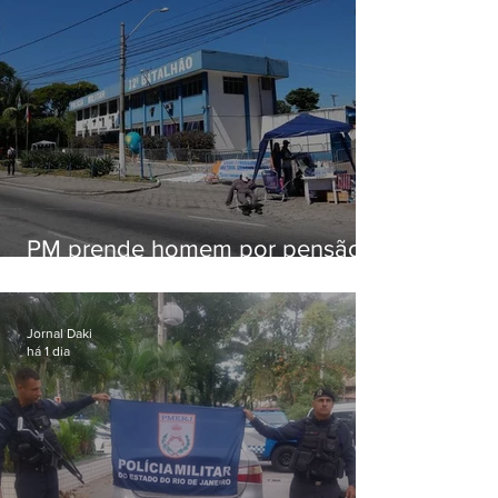
PM prende homem por pensão
alimentícia em Niterói
Jornal Daki
há 1 dia