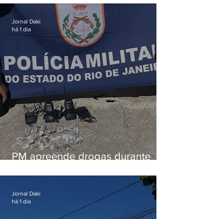
em Vaz Lobo
Jornal Daki
há 1 dia
PM apreende drogas durante
patrulhamento em Maricá
Jornal Daki
há 1 dia