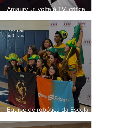
Amaury Jr. volta à TV, critica
'jabá' e diz que as pessoas
viraram colunistas de si mesmas
Jornal Daki
há 13 horas
Equipe de robótica da Escola
Firjan Sesi São Gonçalo vence
prêmio internacional nos EUA