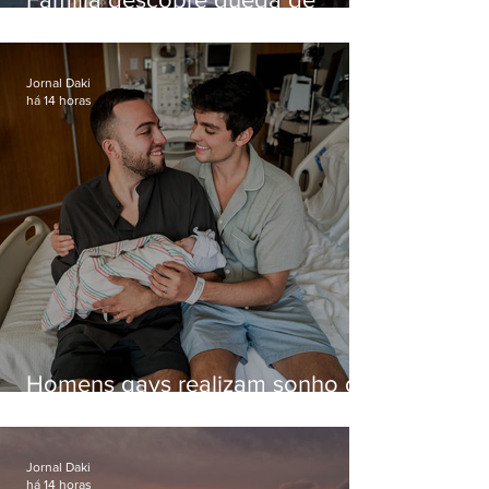
helicóptero pela internet
enquanto aguardava segundo
voo
Jornal Daki
há 14 horas
Homens gays realizam sonho de
ter filhos em novas formas de
paternidade
Jornal Daki
há 14 horas