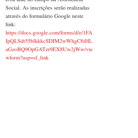
Social. As inscrições serão realizadas 
através do formulário Google neste 
link: 
https://docs.google.com/forms/d/e/1FA
IpQLSdt55blkkkcSDIM2wWhgC6iHL
aGzoBQ9OpGATzr9EX8Uw2jWw/vie
wform?usp=sf_link