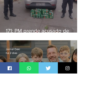
171: PM prende acusado de
estelionato em restaurante de
Niterói
Jornal Daki
há 2 dias