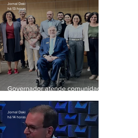
Jornal Daki
há 13 horas
Governador atende comunidade
e cria comissão do que será a
nova pasta de Ciência e
Tecnologia
Jornal Daki
há 14 horas