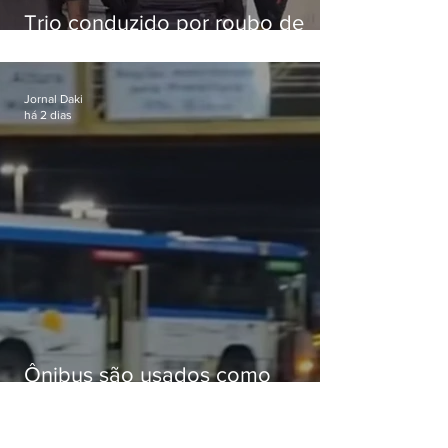
Trio conduzido por roubo de
celular no Méier acumula 37
passagens
Jornal Daki
há 2 dias
Ônibus são usados como
barricadas durante operação na
Gardênia Azul