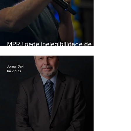
MPRJ pede inelegibilidade de
Garotinho
Jornal Daki
há 2 dias