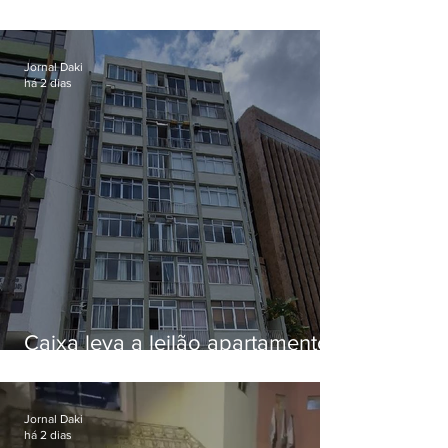
EUA e não terá funeral
Jornal Daki
há 2 dias
Caixa leva a leilão apartamento
de Eduardo Bolsonaro em
Botafogo
Jornal Daki
há 2 dias