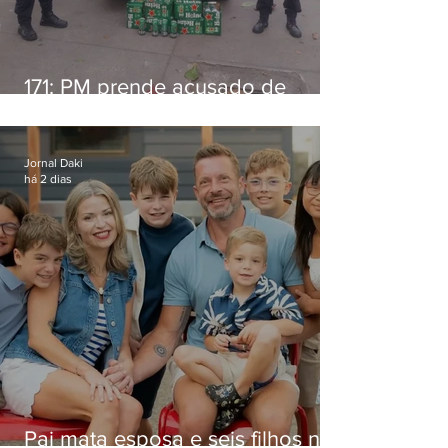
171: PM prende acusado de
estelionato em restaurante de
Niterói
Jornal Daki
há 2 dias
Pai mata esposa e seis filhos nos