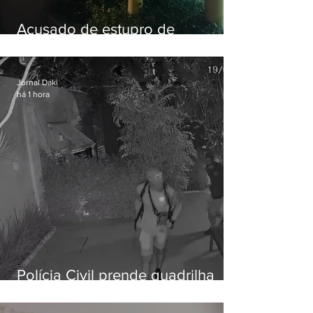
Acusado de estupro de
vulnerável é preso em Maricá
Jornal Daki
há 1 hora
Polícia Civil prende quadrilha
especializada em roubos a
residências de luxo no Rio