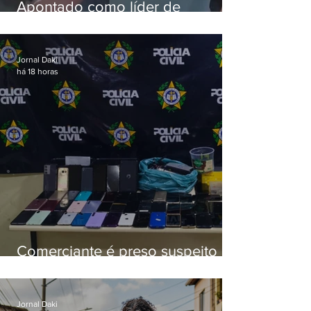
Apontado como líder de
esquema de golpes contra
aposentados é preso
Jornal Daki
há 18 horas
Comerciante é preso suspeito de
manter celulares roubados em
loja
Jornal Daki