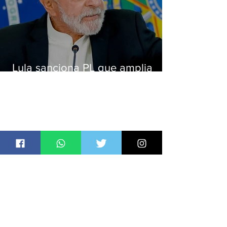
Lula sanciona PL que amplia
pena para crimes digitais contra
crianças