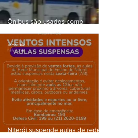
Ônibus são usados como
barricadas durante operação na
Gardênia Azul
Jornal Daki
há 8 horas
Niterói suspende aulas de rede
municipal por previsão de