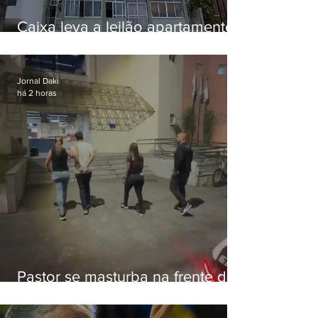
Caixa leva a leilão apartamento
de Eduardo Bolsonaro em
Botafogo
Jornal Daki
há 2 horas
Pastor se masturba na frente de
criança e é preso na Zona Oeste